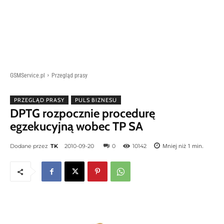
GSMService.pl
Przegląd prasy
PRZEGLĄD PRASY
PULS BIZNESU
DPTG rozpocznie procedurę
egzekucyjną wobec TP SA
Mniej niż 1
min.
Dodane przez
TK
2010-09-20
0
10142