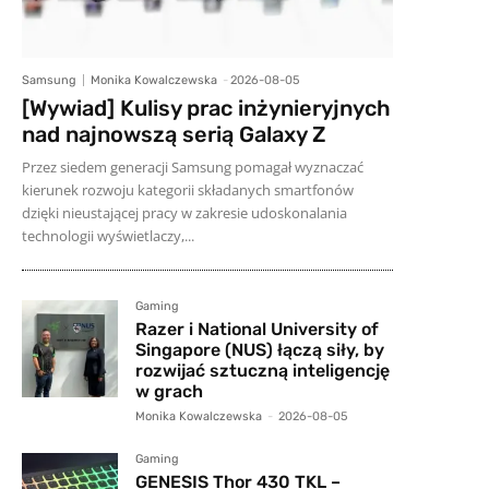
Samsung
Monika Kowalczewska
-
2026-08-05
[Wywiad] Kulisy prac inżynieryjnych
nad najnowszą serią Galaxy Z
Przez siedem generacji Samsung pomagał wyznaczać
kierunek rozwoju kategorii składanych smartfonów
dzięki nieustającej pracy w zakresie udoskonalania
technologii wyświetlaczy,...
Gaming
Razer i National University of
Singapore (NUS) łączą siły, by
rozwijać sztuczną inteligencję
w grach
Monika Kowalczewska
-
2026-08-05
Gaming
GENESIS Thor 430 TKL –