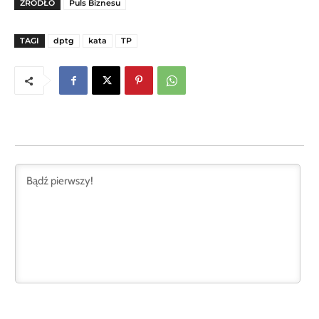
ŹRÓDŁO
Puls Biznesu
TAGI
dptg
kata
TP