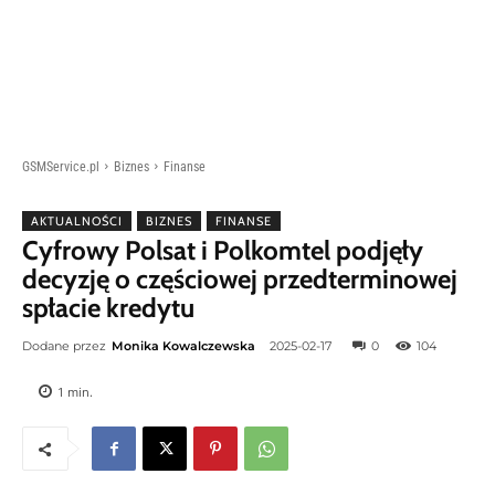
GSMService.pl
Biznes
Finanse
AKTUALNOŚCI
BIZNES
FINANSE
Cyfrowy Polsat i Polkomtel podjęły
decyzję o częściowej przedterminowej
spłacie kredytu
Dodane przez
Monika Kowalczewska
2025-02-17
0
104
1
min.