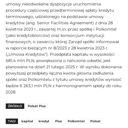
umowy nieodwołalne dyspozycje uruchomienia
procedury częściowej przedterminowej spłaty kredytu
terminowego, udzielonego na podstawie umowy
kredytów (ang. Senior Facilities Agreement) z dnia 28
kwietnia 2023 r., zawartej m.in. przez spółkę i Polkomtel
(jako kredytobiorców) oraz konsorcjum instytucji
finansowych, o zawarciu której Zarząd spółki informował
w raporcie bieżącym nr 8/2023 z 28 kwietnia 2023 r.
(„Umowa Kredytów”). Przedpłata kapitału w wysokości
681,4 mln PLN, powiększona o naliczone odsetki, jest
planowana na dzień 21 lutego 2025 r. W wyniku dokonania
powyższej przedpłaty łączna kwota główna zadłużenia
spółki oraz Polkomtelu z tytułu umowy kredytów wynosić
będzie 6 263,1 mln PLN z harmonogramem spłaty do roku
2028.
ŹRÓDŁO
Polsat Plus
TAGI
kapitał
kredyt
Plus
Polkomtel
Polsat