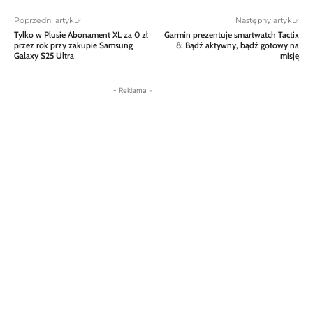
Poprzedni artykuł
Następny artykuł
Tylko w Plusie Abonament XL za 0 zł
Garmin prezentuje smartwatch Tactix
przez rok przy zakupie Samsung
8: Bądź aktywny, bądź gotowy na
Galaxy S25 Ultra
misję
- Reklama -