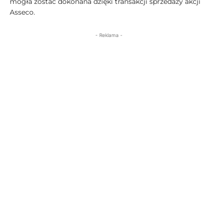
mogła zostać dokonana dzięki transakcji sprzedaży akcji
Asseco.
- Reklama -