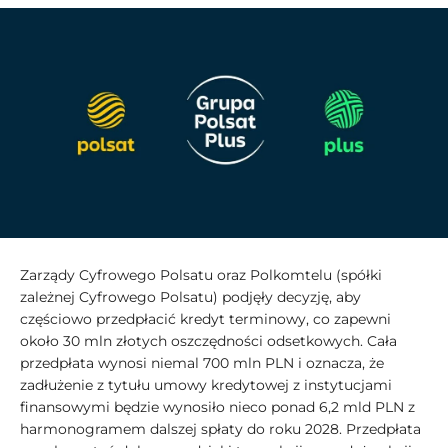
Zarządy Cyfrowego Polsatu oraz Polkomtelu (spółki
zależnej Cyfrowego Polsatu) podjęły decyzję, aby
częściowo przedpłacić kredyt terminowy, co zapewni
około 30 mln złotych oszczędności odsetkowych. Cała
przedpłata wynosi niemal 700 mln PLN i oznacza, że
zadłużenie z tytułu umowy kredytowej z instytucjami
finansowymi będzie wynosiło nieco ponad 6,2 mld PLN z
harmonogramem dalszej spłaty do roku 2028. Przedpłata