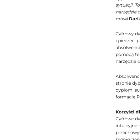
sytuacji. T
narzędzie 
mówi
Dari
Cyfrowy d
i pieczęci
absolwenci
pomocą tel
narzędzia 
Absolwenci
stronie dy
dyplom, sup
formacie P
Korzyści d
Cyfrowe dy
intuicyjne
przechowyw
bezpiecze