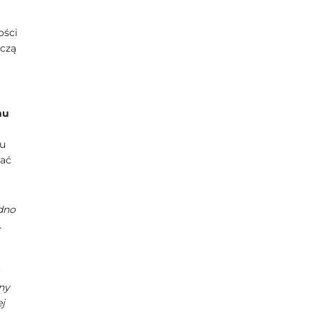
ości
iczą
mu
mu
wać
dno
.
ny
j