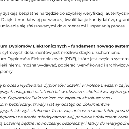
 zyskają bezpłatne narzędzie do szybkiej weryfikacji autentyczn
Dzięki temu łatwiej potwierdzą kwalifikacje kandydatów, ogran
ługiwania się sfałszowanymi dokumentami i usprawnią proces
ium Dyplomów Elektronicznych – fundament nowego syste
 cyfrowych dokumentów jest możliwe dzięki uruchomieniu
um Dyplomów Elektronicznych (RDE), które jest częścią syste
ięki niemu można wydawać, pobierać, weryfikować i archiwizo
yplomy.
ję procesu wydawania dyplomów uczelni w Polsce uważam za je
ejszych osiągnięć ostatnich lat w obszarze szkolnictwa wyższego
ium Dyplomów Elektronicznych zapewni absolwentom i
om bezpieczny, trwały i łatwy dostęp do dokumentów
jących ich wykształcenie. To rozwiązanie wzmacnia także prestiż
 dyplomu na arenie międzynarodowej, ponieważ dokument wyda
ką uczelnię będzie nowoczesny, bezpieczny i łatwy do wiarygodne