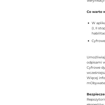
weryfikacji
Co warto 
W aplik
(I, II s
habilita
Cyfrowe
Umożliwiaj
odpisami w 
Cyfrowe dy
wcześniejs
Więcej inf
mObywate
Bezpiecze
Repozytori
ekspertów 