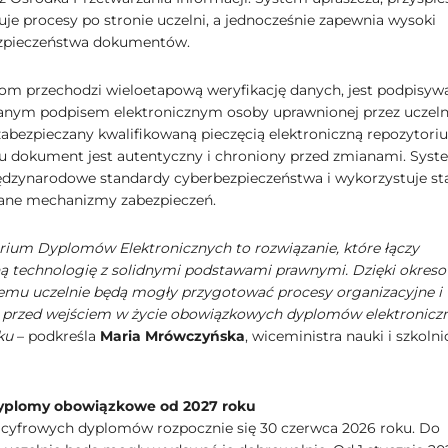
je procesy po stronie uczelni, a jednocześnie zapewnia wysoki
zpieczeństwa dokumentów.
om przechodzi wieloetapową weryfikację danych, jest podpisyw
anym podpisem elektronicznym osoby uprawnionej przez uczelni
zabezpieczany kwalifikowaną pieczęcią elektroniczną repozytori
u dokument jest autentyczny i chroniony przed zmianami. Syst
ędzynarodowe standardy cyberbezpieczeństwa i wykorzystuje st
ane mechanizmy zabezpieczeń.
rium Dyplomów Elektronicznych to rozwiązanie, które łączy
 technologię z solidnymi podstawami prawnymi. Dzięki okreso
emu uczelnie będą mogły przygotować procesy organizacyjne i
 przed wejściem w życie obowiązkowych dyplomów elektronicz
oku
– podkreśla
Maria Mrówczyńska
, wiceministra nauki i szkoln
yplomy obowiązkowe od 2027 roku
cyfrowych dyplomów rozpocznie się 30 czerwca 2026 roku. Do