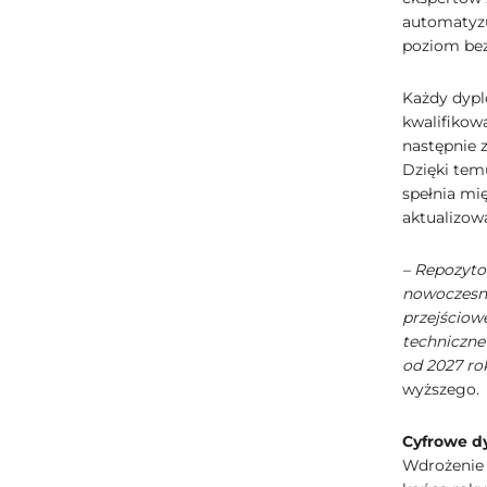
automatyzu
poziom be
Każdy dypl
kwalifikow
następnie 
Dzięki tem
spełnia mi
aktualizow
– Repozyto
nowoczesną
przejściow
techniczne
od 2027 r
wyższego.
Cyfrowe d
Wdrożenie 