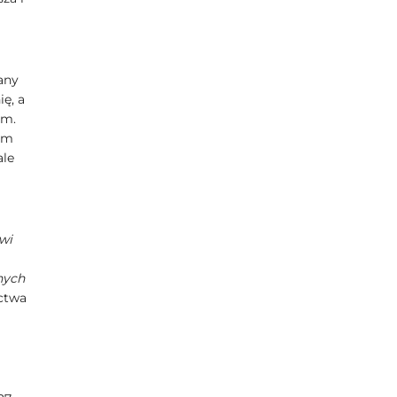
any
ę, a
um.
em
ale
wi
nych
ictwa