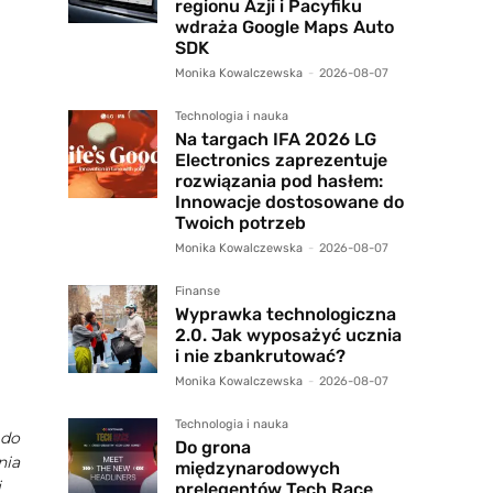
regionu Azji i Pacyfiku
wdraża Google Maps Auto
SDK
Monika Kowalczewska
-
2026-08-07
Technologia i nauka
Na targach IFA 2026 LG
Electronics zaprezentuje
rozwiązania pod hasłem:
Innowacje dostosowane do
Twoich potrzeb
Monika Kowalczewska
-
2026-08-07
Finanse
Wyprawka technologiczna
2.0. Jak wyposażyć ucznia
i nie zbankrutować?
Monika Kowalczewska
-
2026-08-07
Technologia i nauka
 do
Do grona
nia
międzynarodowych
j
prelegentów Tech Race