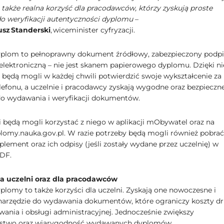
o także realna korzyść dla pracodawców, którzy zyskują proste
do weryfikacji autentyczności dyplomu
–
usz Standerski
, wiceminister cyfryzacji.
yplom to pełnoprawny dokument źródłowy, zabezpieczony podp
ą elektroniczną – nie jest skanem papierowego dyplomu. Dzięki 
 będą mogli w każdej chwili potwierdzić swoje wykształcenie za
efonu, a uczelnie i pracodawcy zyskają wygodne oraz bezpieczn
do wydawania i weryfikacji dokumentów.
 będą mogli korzystać z niego w aplikacji mObywatel oraz na
plomy.nauka.gov.pl. W razie potrzeby będą mogli również pobrać
lement oraz ich odpisy (jeśli zostały wydane przez uczelnię) w
DF.
la uczelni oraz dla pracodawców
plomy to także korzyści dla uczelni. Zyskają one nowoczesne i
 narzędzie do wydawania dokumentów, które ograniczy koszty dr
ania i obsługi administracyjnej. Jednocześnie zwiększy
ństwo oraz wiarygodność wydawanych dyplomów.