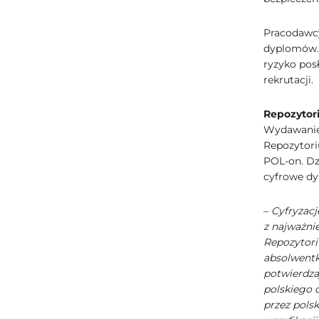
Pracodawcy
dyplomów. 
ryzyko pos
rekrutacji.
Repozytor
Wydawanie
Repozytori
POL-on. Dz
cyfrowe d
–
Cyfryzac
z najważni
Repozytor
absolwentk
potwierdza
polskiego
przez pols