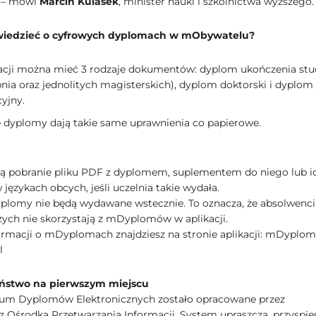
– mówi
Marcin Kulasek
, minister nauki i szkolnictwa wyższego.
wiedzieć o cyfrowych dyplomach w mObywatelu?
acji można mieć 3 rodzaje dokumentów: dyplom ukończenia st
topnia oraz jednolitych magisterskich), dyplom doktorski i dyplom
cyjny.
 dyplomy dają takie same uprawnienia co papierowe.
ą pobranie pliku PDF z dyplomem, suplementem do niego lub i
językach obcych, jeśli uczelnia takie wydała.
plomy nie będą wydawane wstecznie. To oznacza, że absolwenci 
zych nie skorzystają z mDyplomów w aplikacji.
ormacji o mDyplomach znajdziesz na stronie aplikacji: mDyplom
l
ństwo na pierwszym miejscu
um Dyplomów Elektronicznych zostało opracowane przez
z Ośrodka Przetwarzania Informacji. System upraszcza, przyspies