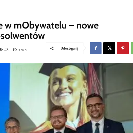
e w mObywatelu – nowe
absolwentów
Udostępnij
43
3
min.