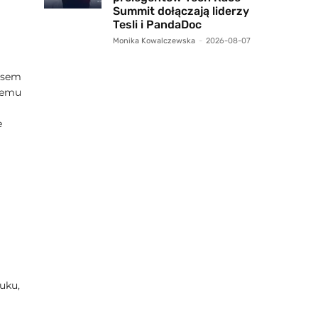
Summit dołączają liderzy
Tesli i PandaDoc
Monika Kowalczewska
-
2026-08-07
isem
niemu
e
uku,