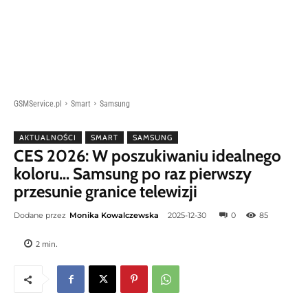
GSMService.pl
Smart
Samsung
AKTUALNOŚCI
SMART
SAMSUNG
CES 2026: W poszukiwaniu idealnego
koloru… Samsung po raz pierwszy
przesunie granice telewizji
Dodane przez
Monika Kowalczewska
2025-12-30
0
85
2
min.