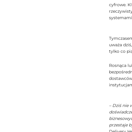
cyfrowe. Kl
rzeczywist
systemami
Tymczasem 
uważa dziś,
tylko co pi
Rosnąca lu
bezpośredn
dostawców 
instytucja
– Dziś nie 
doświadcze
biznesowych
przestaje
Delivery H