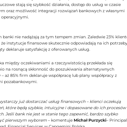
uczowe stają się szybkość działania, dostęp do usług w czasie
ym oraz możliwość integracji rozwiązań bankowych z własnymi
 operacyjnymi.
banki nie nadążają za tym tempem zmian. Zaledwie 23% klien
 że instytucje finansowe skutecznie odpowiadają na ich potrzeby
ąty deklaruje satysfakcję z oferowanych usług.
ka między oczekiwaniami a rzeczywistością przekłada się
io na rosnącą skłonność do poszukiwania alternatywnych
– aż 85% firm deklaruje współpracę lub plany współpracy z
mi pozabankowymi.
wystarczy już dostarczać usług finansowych – klienci oczekują
ń, które będą szybkie, intuicyjne i dopasowane do ich procesów
. Jeśli bank nie jest w stanie tego zapewnić, bardzo szybko
 być pierwszym wyborem
– komentuje
Michał Purzycki
– Principal
ead, Financial Services w Capgemini Polska.