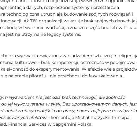
ównych barier transformacji pozostają wewnętrzne ograniczenia
agmentacja danych, rozproszone systemy i przestarzała
tura technologiczna utrudniają budowanie spójnych rozwiązań i
 innowacji. Aż 71% organizacji wskazuje brak spójnych danych ja
eszkodę w tworzeniu wartości, a znaczna część budżetów IT nad
na jest na utrzymanie legacy systems.
chodzą wyzwania związane z zarządzaniem sztuczną inteligencj
iczenia kulturowe – brak kompetencji, ostrożność w podejmowa
niska skłonność do eksperymentowania. W efekcie wiele projektó
się na etapie pilotażu i nie przechodzi do fazy skalowania.
ym wyzwaniem nie jest dziś brak technologii, ale zdolność
i do jej wykorzystania w skali. Bez uporządkowanych danych, jas
dzania i zmiany podejścia do pracy, nawet najlepsze rozwiązania
oczekiwanych efektów –
komentuje Michał Purzycki- Principal
ead, Financial Services w Capgemini Polska.