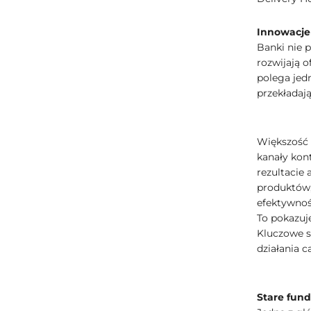
Innowacje 
Banki nie 
rozwijają o
polega jedn
przekładaj
Większość 
kanały kon
rezultacie
produktów,
efektywnoś
To pokazuje
Kluczowe st
działania ca
Stare fun