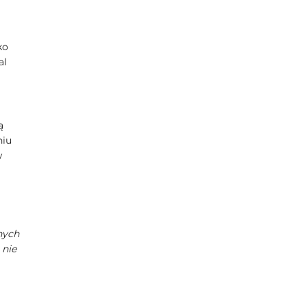
ko
al
ą
niu
w
nych
 nie