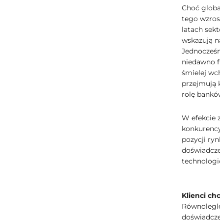
Choć globa
tego wzros
latach sekt
wskazują n
Jednocześn
niedawno f
śmielej wch
przejmują 
rolę bankó
W efekcie z
konkurencyj
pozycji ry
doświadcze
technologi
Klienci ch
Równolegle
doświadcze