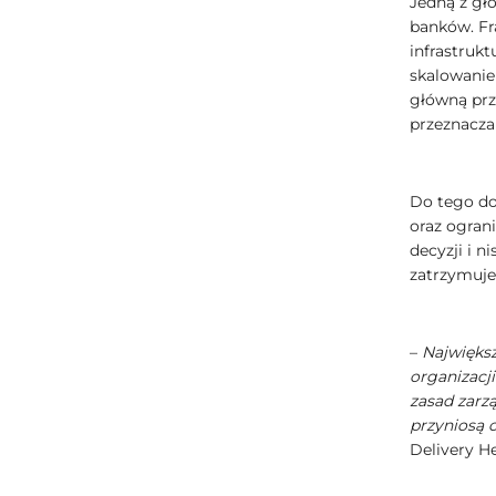
Jedną z gł
banków. Fr
infrastruk
skalowanie
główną prz
przeznacza
Do tego do
oraz ogran
decyzji i 
zatrzymuje 
–
Największ
organizacj
zasad zarzą
przyniosą 
Delivery H