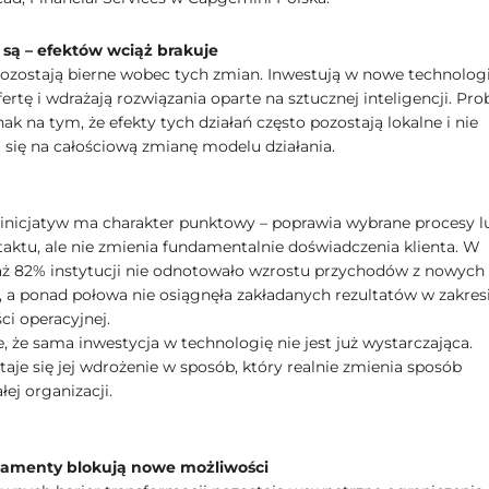
są – efektów wciąż brakuje
pozostają bierne wobec tych zmian. Inwestują w nowe technologi
fertę i wdrażają rozwiązania oparte na sztucznej inteligencji. Pr
ak na tym, że efekty tych działań często pozostają lokalne i nie
ą się na całościową zmianę modelu działania.
inicjatyw ma charakter punktowy – poprawia wybrane procesy l
taktu, ale nie zmienia fundamentalnie doświadczenia klienta. W
 aż 82% instytucji nie odnotowało wzrostu przychodów z nowych
 a ponad połowa nie osiągnęła zakładanych rezultatów w zakres
ci operacyjnej.
, że sama inwestycja w technologię nie jest już wystarczająca.
aje się jej wdrożenie w sposób, który realnie zmienia sposób
łej organizacji.
damenty blokują nowe możliwości