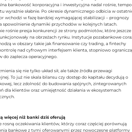
lna bankowość korporacyjna i inwestycyjna nadal rośnie, tempo
tu wyraźnie słabnie. Po okresie dynamicznego odbicia w ostatni
or wchodzi w fazę bardziej wymagającej stabilizacji – prognozy
a spowolnienie dynamiki przychodów w kolejnych latach.
ie rośnie presja konkurencji ze strony podmiotów, które jeszcze
unkcjonowały na obrzeżach rynku. Instytucje pozabankowe cora
odzą w obszary takie jak finansowanie czy trading, a fintechy
kontrolę nad cyfrowym interfejsem klienta, stopniowo ogranicza
w do zaplecza operacyjnego.
mienia się nie tylko układ sił, ale także źródła przewagi
nej. To już nie skala bilansu czy dostęp do kapitału decydują o
nkowej, lecz zdolność do budowania spójnych, zintegrowanych
ń dla klientów oraz umiejętność działania w ekosystemach
cznych.
cą więcej niż banki dziś oferują
 rosną oczekiwania klientów, którzy coraz częściej porównują
nia bankowe z tymi oferowanymi przez nowoczesne platformy