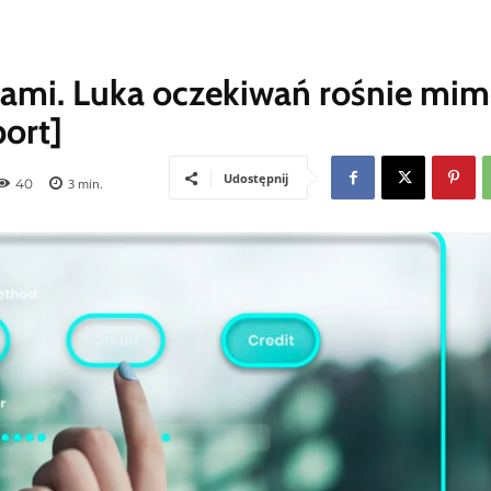
ntami. Luka oczekiwań rośnie mi
port]
Udostępnij
40
3
min.