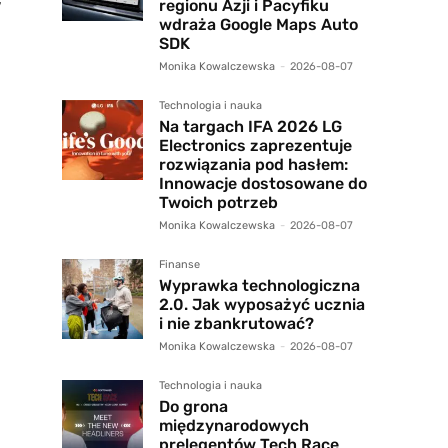
regionu Azji i Pacyfiku
W
wdraża Google Maps Auto
SDK
Monika Kowalczewska
-
2026-08-07
Technologia i nauka
Na targach IFA 2026 LG
Electronics zaprezentuje
rozwiązania pod hasłem:
Innowacje dostosowane do
Twoich potrzeb
Monika Kowalczewska
-
2026-08-07
Finanse
Wyprawka technologiczna
2.0. Jak wyposażyć ucznia
i nie zbankrutować?
Monika Kowalczewska
-
2026-08-07
Technologia i nauka
Do grona
międzynarodowych
prelegentów Tech Race