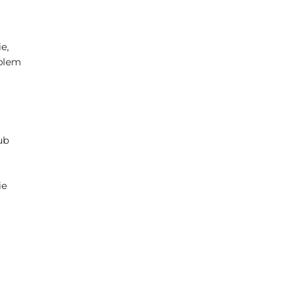
e,
oblem
ub
ie