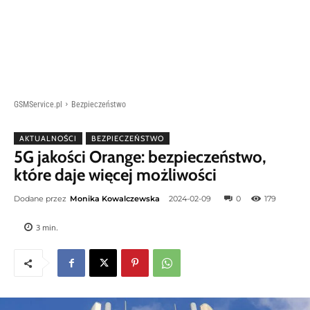
GSMService.pl
Bezpieczeństwo
AKTUALNOŚCI
BEZPIECZEŃSTWO
5G jakości Orange: bezpieczeństwo,
które daje więcej możliwości
Dodane przez
Monika Kowalczewska
2024-02-09
0
179
3
min.