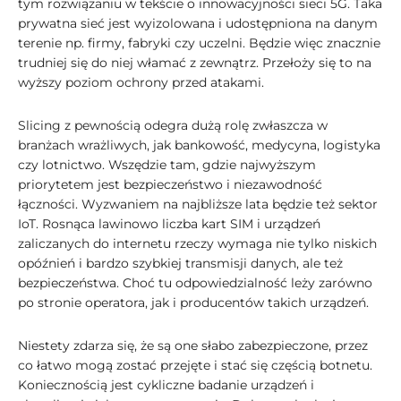
tym rozwiązaniu w tekście o innowacyjności sieci 5G. Taka
prywatna sieć jest wyizolowana i udostępniona na danym
terenie np. firmy, fabryki czy uczelni. Będzie więc znacznie
trudniej się do niej włamać z zewnątrz. Przełoży się to na
wyższy poziom ochrony przed atakami.
Slicing z pewnością odegra dużą rolę zwłaszcza w
branżach wrażliwych, jak bankowość, medycyna, logistyka
czy lotnictwo. Wszędzie tam, gdzie najwyższym
priorytetem jest bezpieczeństwo i niezawodność
łączności. Wyzwaniem na najbliższe lata będzie też sektor
IoT. Rosnąca lawinowo liczba kart SIM i urządzeń
zaliczanych do internetu rzeczy wymaga nie tylko niskich
opóźnień i bardzo szybkiej transmisji danych, ale też
bezpieczeństwa. Choć tu odpowiedzialność leży zarówno
po stronie operatora, jak i producentów takich urządzeń.
Niestety zdarza się, że są one słabo zabezpieczone, przez
co łatwo mogą zostać przejęte i stać się częścią botnetu.
Koniecznością jest cykliczne badanie urządzeń i