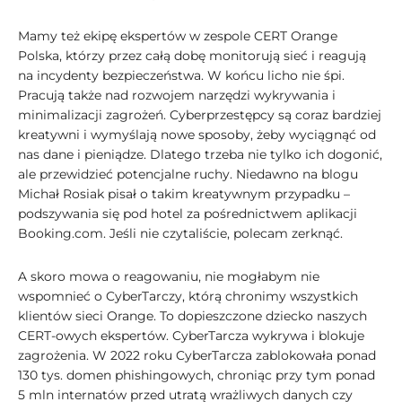
Mamy też ekipę ekspertów w zespole CERT Orange
Polska, którzy przez całą dobę monitorują sieć i reagują
na incydenty bezpieczeństwa. W końcu licho nie śpi.
Pracują także nad rozwojem narzędzi wykrywania i
minimalizacji zagrożeń. Cyberprzestępcy są coraz bardziej
kreatywni i wymyślają nowe sposoby, żeby wyciągnąć od
nas dane i pieniądze. Dlatego trzeba nie tylko ich dogonić,
ale przewidzieć potencjalne ruchy. Niedawno na blogu
Michał Rosiak pisał o takim kreatywnym przypadku –
podszywania się pod hotel za pośrednictwem aplikacji
Booking.com. Jeśli nie czytaliście, polecam zerknąć.
A skoro mowa o reagowaniu, nie mogłabym nie
wspomnieć o CyberTarczy, którą chronimy wszystkich
klientów sieci Orange. To dopieszczone dziecko naszych
CERT-owych ekspertów. CyberTarcza wykrywa i blokuje
zagrożenia. W 2022 roku CyberTarcza zablokowała ponad
130 tys. domen phishingowych, chroniąc przy tym ponad
5 mln internatów przed utratą wrażliwych danych czy