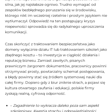
silna, jak jej najsłabsze ogniwo. Trudno wymagać od
zespołów bezbłędnego poruszania się w środowisku,
którego nikt im wcześniej rzetelnie i prostym językiem nie
wytłumaczył. Odpowiedź na ten postępujący kryzys
niepewności sprowadza się do radykalnego uproszczenia
komunikacji.
Czas skończyć z traktowaniem bezpieczeństwa jako
domeny wyłącznie działu IT lub traktowaniem szkoleń jako
zbędnego kosztu – to inwestycja w ciągłość działania i
reputację biznesu. Zamiast zawiłych, pisanych
prawniczym żargonem dokumentów, pracownicy powinni
otrzymywać prosty, powtarzalny schemat postępowania,
a błędy powinny stać się źródłem systemowej nauki dla
całej firmy. Dopiero gdy z biur zniknie strach, a pojawi się
kultura otwartego zaufania i edukacji, polskie firmy
zyskają realną, cyfrową odporność.
–
Zagadnienie to wykracza daleko poza sam aspekt
szkoleniowy. Kwestia strachu i odpowiedzialności