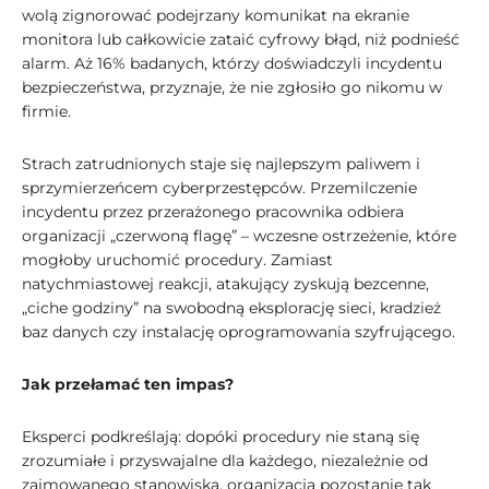
wolą zignorować podejrzany komunikat na ekranie
monitora lub całkowicie zataić cyfrowy błąd, niż podnieść
alarm. Aż 16% badanych, którzy doświadczyli incydentu
bezpieczeństwa, przyznaje, że nie zgłosiło go nikomu w
firmie.
Strach zatrudnionych staje się najlepszym paliwem i
sprzymierzeńcem cyberprzestępców. Przemilczenie
incydentu przez przerażonego pracownika odbiera
organizacji „czerwoną flagę” – wczesne ostrzeżenie, które
mogłoby uruchomić procedury. Zamiast
natychmiastowej reakcji, atakujący zyskują bezcenne,
„ciche godziny” na swobodną eksplorację sieci, kradzież
baz danych czy instalację oprogramowania szyfrującego.
Jak przełamać ten impas?
Eksperci podkreślają: dopóki procedury nie staną się
zrozumiałe i przyswajalne dla każdego, niezależnie od
zajmowanego stanowiska, organizacja pozostanie tak