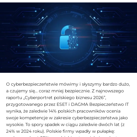
O cyberbezpieczeństwie mówimy i słyszymy bardzo dużo,
a czujemy się… coraz mniej bezpiecznie. Z najnowszego
raportu „Cyberportret polskiego biznesu 2026”,
przygotowanego przez ESET i DAGMA Bezpieczeństwo IT
wynika, że zaledwie 14% polskich pracowników ocenia
swoje kompetencje w zakresie cyberbezpieczeństwa jako
wysokie. To spory spadek w ciągu zaledwie dwóch lat (z
24% w 2024 roku). Polskie firmy wpadły w pułapkę: