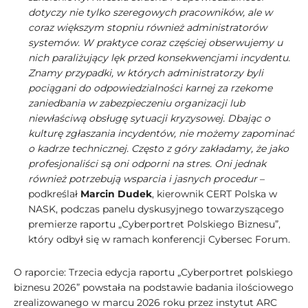
dotyczy nie tylko szeregowych pracowników, ale w
coraz większym stopniu również administratorów
systemów. W praktyce coraz częściej obserwujemy u
nich paraliżujący lęk przed konsekwencjami incydentu.
Znamy przypadki, w których administratorzy byli
pociągani do odpowiedzialności karnej za rzekome
zaniedbania w zabezpieczeniu organizacji lub
niewłaściwą obsługę sytuacji kryzysowej. Dbając o
kulturę zgłaszania incydentów, nie możemy zapominać
o kadrze technicznej. Często z góry zakładamy, że jako
profesjonaliści są oni odporni na stres. Oni jednak
również potrzebują wsparcia i jasnych procedur
–
podkreślał
Marcin Dudek
, kierownik CERT Polska w
NASK, podczas panelu dyskusyjnego towarzyszącego
premierze raportu „Cyberportret Polskiego Biznesu”,
który odbył się w ramach konferencji Cybersec Forum.
O raporcie: Trzecia edycja raportu „Cyberportret polskiego
biznesu 2026” powstała na podstawie badania ilościowego
zrealizowanego w marcu 2026 roku przez instytut ARC