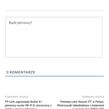
0
KOMENTARZE
Poprzedni artykuł
Następny artykuł
TP-Link zapowiada Archer 8 –
Premiera serii Xiaomi 17T w Polsce.
pierwszy router Wi-Fi 8, stworzony z
Mistrzowski teleobiektyw z bateriami
myślą o niezawodności w
o pojemności 7000 mAh