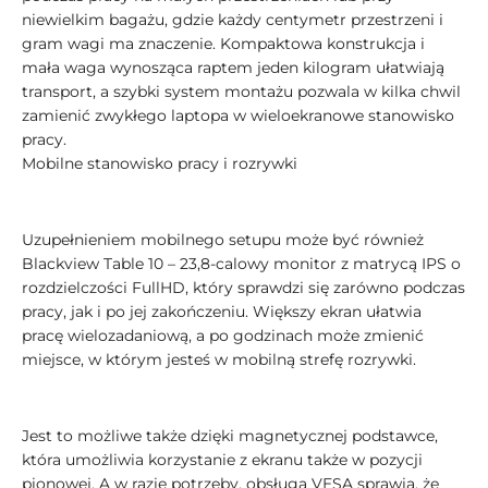
niewielkim bagażu, gdzie każdy centymetr przestrzeni i
gram wagi ma znaczenie. Kompaktowa konstrukcja i
mała waga wynosząca raptem jeden kilogram ułatwiają
transport, a szybki system montażu pozwala w kilka chwil
zamienić zwykłego laptopa w wieloekranowe stanowisko
pracy.
Mobilne stanowisko pracy i rozrywki
Uzupełnieniem mobilnego setupu może być również
Blackview Table 10 – 23,8-calowy monitor z matrycą IPS o
rozdzielczości FullHD, który sprawdzi się zarówno podczas
pracy, jak i po jej zakończeniu. Większy ekran ułatwia
pracę wielozadaniową, a po godzinach może zmienić
miejsce, w którym jesteś w mobilną strefę rozrywki.
Jest to możliwe także dzięki magnetycznej podstawce,
która umożliwia korzystanie z ekranu także w pozycji
pionowej. A w razie potrzeby, obsługa VESA sprawia, że