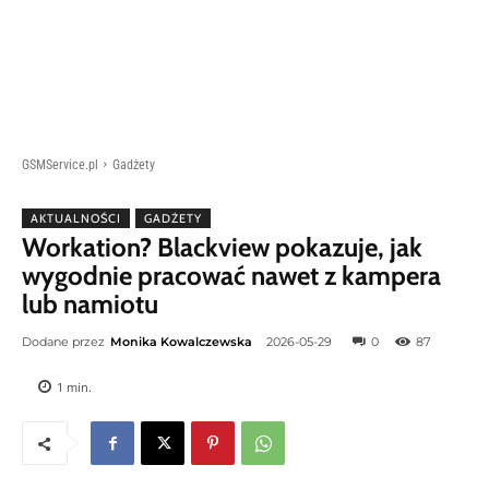
GSMService.pl
Gadżety
AKTUALNOŚCI
GADŻETY
Workation? Blackview pokazuje, jak
wygodnie pracować nawet z kampera
lub namiotu
Dodane przez
Monika Kowalczewska
2026-05-29
0
87
1
min.