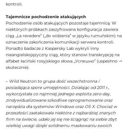
kontroli.
Tajemnicze pochodzenie atakujących
Pochodzenie osób atakujących pozostaje tajemnicą. W
niektórych próbkach zaszyfrowana konfiguracja zawiera
ciąg „La revedere” („do widzenia” w języku rumuńskim) na
oznaczenie zakończenia komunikacji serwera kontroli.
Ponadto badacze z Kaspersky Lab wykryli inny
nieangielskojęzyczny ciąg, który stanowi transkrypcję na
alfabet łaciński rosyjskiego słowa „Успешно” (uspeshno ->
skutecznie).
–
Wild Neutron to grupa dość wszechstronna i
posiadająca spore umiejętności. Działając od 2011 r.,
wykorzystała co najmniej jednego exploita zero-day,
zindywidualizowane szkodliwe oprogramowanie oraz
narzędzia dla systemów Windows oraz OS X. Chociaż w
przeszłości zaatakowała niektóre z najbardziej znanych
firm na świecie, udało jej się nie ściągnąć na siebie zbyt
wielkiej uwagi dzięki solidnemu maskowaniu swoich