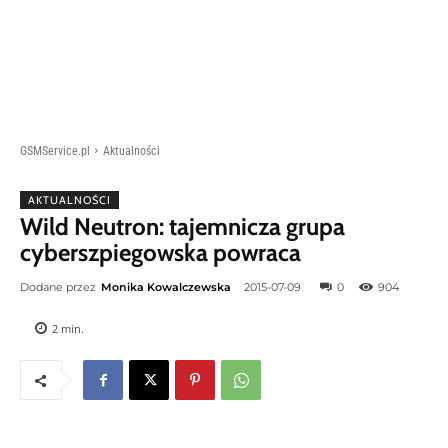
GSMService.pl
Aktualności
AKTUALNOŚCI
Wild Neutron: tajemnicza grupa
cyberszpiegowska powraca
Dodane przez
Monika Kowalczewska
2015-07-09
0
904
2
min.