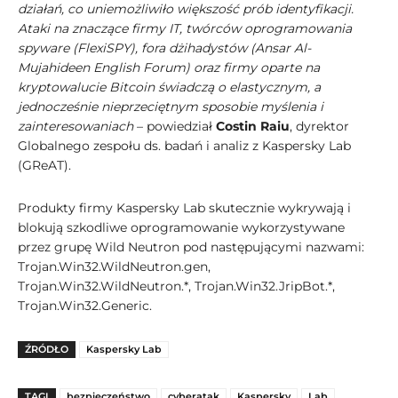
działań, co uniemożliwiło większość prób identyfikacji.
Ataki na znaczące firmy IT, twórców oprogramowania
spyware (FlexiSPY), fora dżihadystów (Ansar Al-
Mujahideen English Forum) oraz firmy oparte na
kryptowalucie Bitcoin świadczą o elastycznym, a
jednocześnie nieprzeciętnym sposobie myślenia i
zainteresowaniach
– powiedział
Costin Raiu
, dyrektor
Globalnego zespołu ds. badań i analiz z Kaspersky Lab
(GReAT).
Produkty firmy Kaspersky Lab skutecznie wykrywają i
blokują szkodliwe oprogramowanie wykorzystywane
przez grupę Wild Neutron pod następującymi nazwami:
Trojan.Win32.WildNeutron.gen,
Trojan.Win32.WildNeutron.*, Trojan.Win32.JripBot.*,
Trojan.Win32.Generic.
ŹRÓDŁO
Kaspersky Lab
TAGI
bezpieczeństwo
cyberatak
Kaspersky
Lab