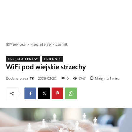
GSMService.pl
Przegląd prasy
Dziennik
PRZEGLĄD PRASY
DZIENNIK
WiFi pod wiejskie strzechy
Mniej niż 1
min.
Dodane przez
TK
2008-03-20
0
2747