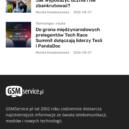
Jak wyposażyć ucznia i nie
zbankrutować?
Monika Kowalczewska
-
2026-08-07
Technologia i nauka
Do grona międzynarodowych
prelegentów Tech Race
Summit dołączają liderzy Tesli
i PandaDoc
Monika Kowalczewska
-
2026-08-07
GSMService.pl od 2002 roku codziennie dostarcza
najistotniejsze informacje ze świata telekomunikacji,
mediów i nowych technologii.