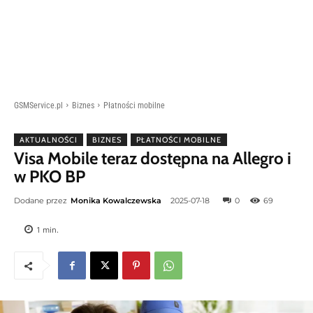
GSMService.pl
Biznes
Płatności mobilne
AKTUALNOŚCI
BIZNES
PŁATNOŚCI MOBILNE
Visa Mobile teraz dostępna na Allegro i
w PKO BP
Dodane przez
Monika Kowalczewska
2025-07-18
0
69
1
min.