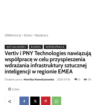
GSMService.pl
Biznes
Współpraca
AKTUALNOŚCI
BIZNES
WSPÓŁPRACA
Vertiv i PNY Technologies nawiązują
współpracę w celu przyspieszenia
wdrażania infrastruktury sztucznej
inteligencji w regionie EMEA
Dodane przez
Monika Kowalczewska
2025-10-16
0
54
2
min.