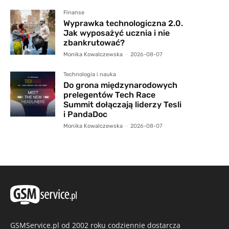
Finanse
Wyprawka technologiczna 2.0.
Jak wyposażyć ucznia i nie
zbankrutować?
Monika Kowalczewska
-
2026-08-07
Technologia i nauka
Do grona międzynarodowych
prelegentów Tech Race
Summit dołączają liderzy Tesli
i PandaDoc
Monika Kowalczewska
-
2026-08-07
GSMService.pl od 2002 roku codziennie dostarcza