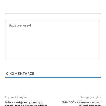
0
KOMENTARZE
Poprzedni artykuł
Następny artykuł
Polacy stawiają na cyfryzację –
Netia SOC z awansem w ramach
ponad 1,9 mln założonych adresów
Trusted Introducer