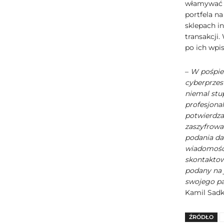
włamywać s
portfela n
sklepach i
transakcji.
po ich wpis
–
W pośpiec
cyberprzes
niemal stu
profesjona
potwierdza 
zaszyfrowa
podania da
wiadomości
skontaktow
podany na j
swojego pa
Kamil Sadk
ŹRÓDŁO