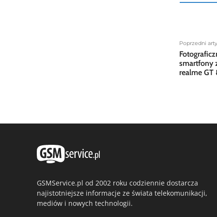
Poprzedni art
Fotografic
smartfony z
realme GT 
GSMService.pl od 2002 roku codziennie dostarcza
najistotniejsze informacje ze świata telekomunikacji,
mediów i nowych technologii.