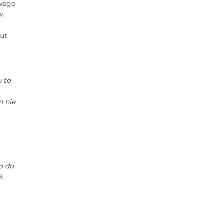
owego
w
nut
 to
n nie
o do
i