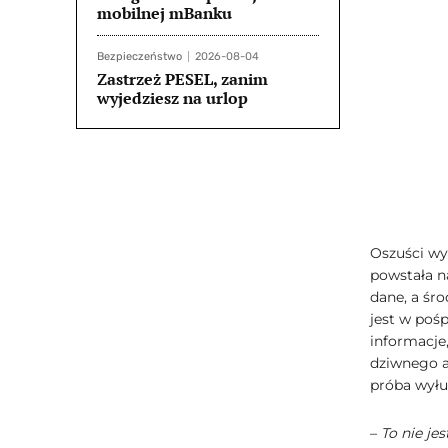
mobilnej mBanku
Bezpieczeństwo
2026-08-04
Zastrzeż PESEL, zanim
wyjedziesz na urlop
Oszuści wy
powstała n
dane, a śr
jest w poś
informacje,
dziwnego a
próba wyłud
–
To nie je