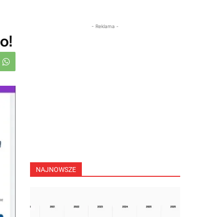
- Reklama -
o!
NAJNOWSZE