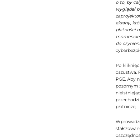
o to, by ca
wyglądał p
zaprojekto
ekrany, kt
płatności 
momencie p
do czynien
cyberbezpi
Po kliknię
oszustwa. 
PGE. Aby n
pozornym z
nieistnieją
przechodzi
płatniczej:
Wprowadzen
sfałszowan
oszczędnoś