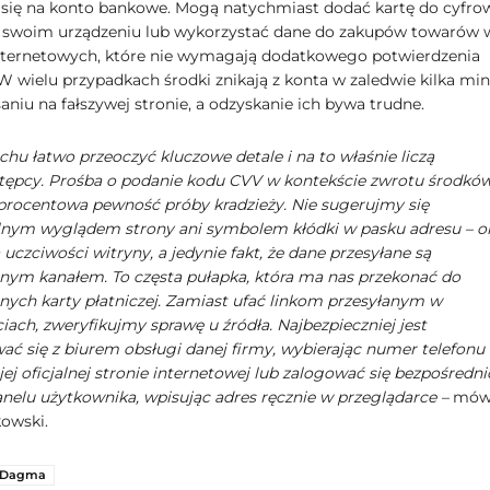
ię na konto bankowe. Mogą natychmiast dodać kartę do cyfr
a swoim urządzeniu lub wykorzystać dane do zakupów towarów 
nternetowych, które nie wymagają dodatkowego potwierdzenia
 W wielu przypadkach środki znikają z konta w zaledwie kilka mi
aniu na fałszywej stronie, a odzyskanie ich bywa trudne.
hu łatwo przeoczyć kluczowe detale i na to właśnie liczą
tępcy. Prośba o podanie kodu CVV w kontekście zwrotu środków
procentowa pewność próby kradzieży. Nie sugerujmy się
lnym wyglądem strony ani symbolem kłódki w pasku adresu – o
uczciwości witryny, a jedynie fakt, że dane przesyłane są
nym kanałem. To częsta pułapka, która ma nas przekonać do
nych karty płatniczej. Zamiast ufać linkom przesyłanym w
ach, zweryfikujmy sprawę u źródła. Najbezpieczniej jest
ać się z biurem obsługi danej firmy, wybierając numer telefonu
ej oficjalnej stronie internetowej lub zalogować się bezpośredni
nelu użytkownika, wpisując adres ręcznie w przeglądarce –
mów
owski.
Dagma