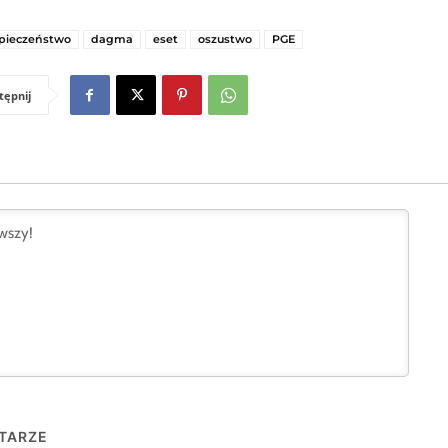
pieczeństwo
dagma
eset
oszustwo
PGE
tępnij
TARZE