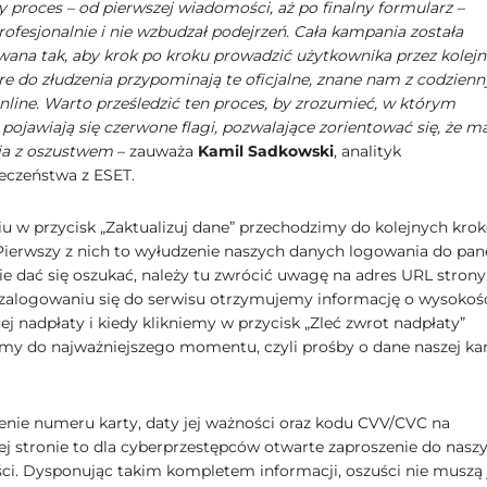
ły proces – od pierwszej wiadomości, aż po finalny formularz –
rofesjonalnie i nie wzbudzał podejrzeń. Cała kampania została
wana tak, aby krok po kroku prowadzić użytkownika przez kolejn
óre do złudzenia przypominają te oficjalne, znane nam z codzien
online. Warto prześledzić ten proces, by zrozumieć, w którym
ojawiają się czerwone flagi, pozwalające zorientować się, że 
ia z oszustwem
– zauważa
Kamil Sadkowski
, analityk
eczeństwa z ESET.
ciu w przycisk „Zaktualizuj dane” przechodzimy do kolejnych kro
Pierwszy z nich to wyłudzenie naszych danych logowania do pan
ie dać się oszukać, należy tu zwrócić uwagę na adres URL strony
alogowaniu się do serwisu otrzymujemy informację o wysokoś
cej nadpłaty i kiedy klikniemy w przycisk „Zleć zwrot nadpłaty”
my do najważniejszego momentu, czyli prośby o dane naszej ka
ie numeru karty, daty jej ważności oraz kodu CVV/CVC na
ej stronie to dla cyberprzestępców otwarte zaproszenie do nasz
ci. Dysponując takim kompletem informacji, oszuści nie muszą 