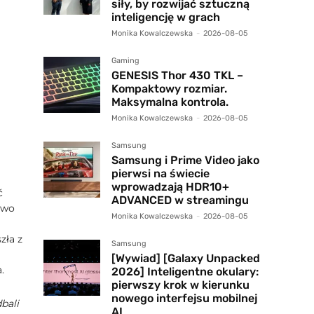
siły, by rozwijać sztuczną
inteligencję w grach
Monika Kowalczewska
-
2026-08-05
Gaming
GENESIS Thor 430 TKL –
Kompaktowy rozmiar.
Maksymalna kontrola.
Monika Kowalczewska
-
2026-08-05
Samsung
Samsung i Prime Video jako
pierwsi na świecie
wprowadzają HDR10+
ć
ADVANCED w streamingu
two
Monika Kowalczewska
-
2026-08-05
zła z
Samsung
[Wywiad] [Galaxy Unpacked
.
2026] Inteligentne okulary:
pierwszy krok w kierunku
nowego interfejsu mobilnej
bali
AI