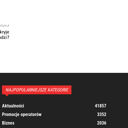
rtykuł
kryje
udzi?
NAJPOPULARNIEJSZE KATEGORIE
Aktualności
41857
Promocje operatorów
3352
Biznes
2036