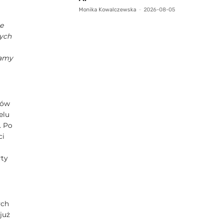
Monika Kowalczewska
-
2026-08-05
e
nych
mamy
ków
elu
. Po
ci
rty
ych
już