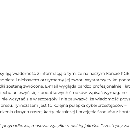
syłają wiadomość z informacją o tym, że na naszym koncie PGE
adpłata i niebawem otrzymamy jej zwrot. Wystarczy tylko poda
odki zostaną zwrócone. E-mail wygląda bardzo profesjonalnie i ła
piechu ucieszyć się z dodatkowych środków, wpisać wymagane
 nie wczytać się w szczegóły i nie zauważyć, że wiadomość przys
dresu. Tymczasem jest to kolejna pułapka cyberprzestępców –
zenia danych naszej karty płatniczej i przejęcia środków z konta
st przypadkowa, masowa wysyłka o niskiej jakości. Przestępcy zad