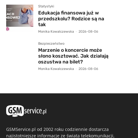
Statystyki
Edukacja finansowa już w
przedszkolu? Rodzice są na
tak
Monika Kowalczewska
-
2026-08-06
Bezpieczeństwo
Marzenie o koncercie może
słono kosztować. Jak działają
oszustwa na bilet?
Monika Kowalczewska
-
2026-08-06
GSMService.pl od 2002 roku codziennie dostarcza
najistotniejsze informacje ze świata telekomunikacji,