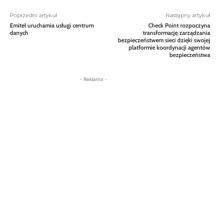
Poprzedni artykuł
Następny artykuł
Emitel uruchamia usługi centrum
Check Point rozpoczyna
danych
transformację zarządzania
bezpieczeństwem sieci dzięki swojej
platformie koordynacji agentów
bezpieczeństwa
- Reklama -