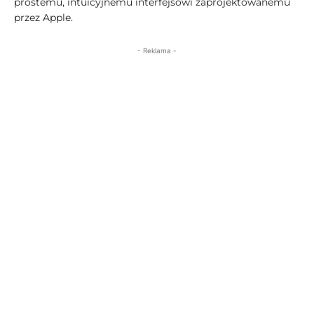
prostemu, intuicyjnemu interfejsowi zaprojektowanemu
przez Apple.
- Reklama -