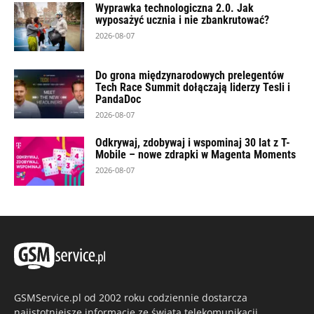
Wyprawka technologiczna 2.0. Jak
wyposażyć ucznia i nie zbankrutować?
2026-08-07
Do grona międzynarodowych prelegentów
Tech Race Summit dołączają liderzy Tesli i
PandaDoc
2026-08-07
Odkrywaj, zdobywaj i wspominaj 30 lat z T-
Mobile – nowe zdrapki w Magenta Moments
2026-08-07
GSMService.pl od 2002 roku codziennie dostarcza
najistotniejsze informacje ze świata telekomunikacji,