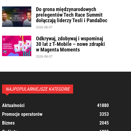
Do grona międzynarodowych
prelegentów Tech Race Summit
dołączają liderzy Tesli i PandaDoc
2026-08-07
Odkrywaj, zdobywaj i wspominaj
30 lat z T-Mobile – nowe zdrapki
w Magenta Moments
2026-08-07
NAJPOPULARNIEJSZE KATEGORIE
Aktualności
41880
Promocje operatorów
3353
Biznes
2045