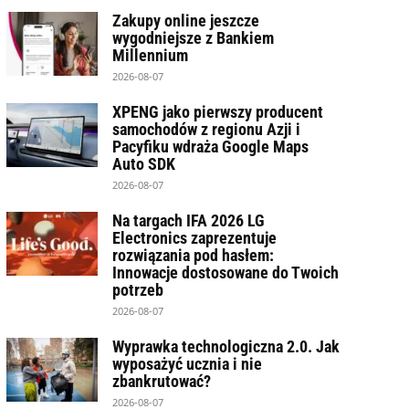
Zakupy online jeszcze
wygodniejsze z Bankiem
Millennium
2026-08-07
XPENG jako pierwszy producent
samochodów z regionu Azji i
Pacyfiku wdraża Google Maps
Auto SDK
2026-08-07
Na targach IFA 2026 LG
Electronics zaprezentuje
rozwiązania pod hasłem:
Innowacje dostosowane do Twoich
potrzeb
2026-08-07
Wyprawka technologiczna 2.0. Jak
wyposażyć ucznia i nie
zbankrutować?
2026-08-07