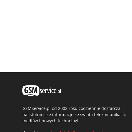
GSMService.pl od 2002 roku codziennie dostarcza
najistotniejsze informacje ze świata telekomunikacji,
mediów i nowych technologii.