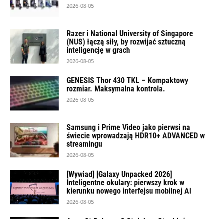
2026-08-05
Razer i National University of Singapore
(NUS) łączą siły, by rozwijać sztuczną
inteligencję w grach
2026-08-05
GENESIS Thor 430 TKL – Kompaktowy
rozmiar. Maksymalna kontrola.
2026-08-05
Samsung i Prime Video jako pierwsi na
świecie wprowadzają HDR10+ ADVANCED w
streamingu
2026-08-05
[Wywiad] [Galaxy Unpacked 2026]
Inteligentne okulary: pierwszy krok w
kierunku nowego interfejsu mobilnej AI
2026-08-05