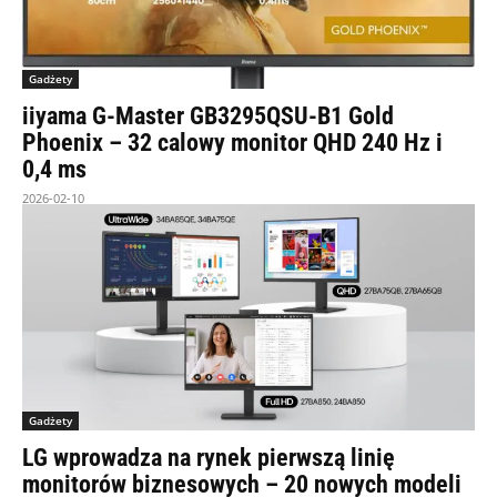
Gadżety
iiyama G-Master GB3295QSU-B1 Gold
Phoenix – 32 calowy monitor QHD 240 Hz i
0,4 ms
2026-02-10
Gadżety
LG wprowadza na rynek pierwszą linię
monitorów biznesowych – 20 nowych modeli