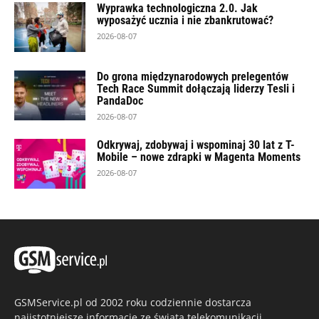
Wyprawka technologiczna 2.0. Jak
wyposażyć ucznia i nie zbankrutować?
2026-08-07
Do grona międzynarodowych prelegentów
Tech Race Summit dołączają liderzy Tesli i
PandaDoc
2026-08-07
Odkrywaj, zdobywaj i wspominaj 30 lat z T-
Mobile – nowe zdrapki w Magenta Moments
2026-08-07
GSMService.pl od 2002 roku codziennie dostarcza
najistotniejsze informacje ze świata telekomunikacji,