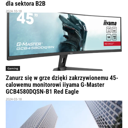
dla sektora B2B
2024-10-18
Gaming
Zanurz się w grze dzięki zakrzywionemu 45-
calowemu monitorowi iiyama G-Master
GCB4580DQSN-B1 Red Eagle
2024-03-18