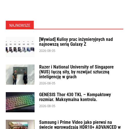
NAJNOWSZE
[Wywiad] Kulisy prac inżynieryjnych nad
najnowszą serią Galaxy Z
2026-08-05
Razer i National University of Singapore
(NUS) łączą siły, by rozwijać sztuczną
inteligencję w grach
2026-08-05
GENESIS Thor 430 TKL – Kompaktowy
rozmiar. Maksymalna kontrola.
2026-08-05
Samsung i Prime Video jako pierwsi na
świecie wprowadzają HDR10+ ADVANCED w