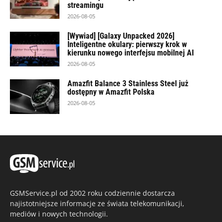
streamingu
2026-08-05
[Wywiad] [Galaxy Unpacked 2026]
Inteligentne okulary: pierwszy krok w
kierunku nowego interfejsu mobilnej AI
2026-08-05
Amazfit Balance 3 Stainless Steel już
dostępny w Amazfit Polska
2026-08-05
GSMService.pl od 2002 roku codziennie dostarcza
najistotniejsze informacje ze świata telekomunikacji,
mediów i nowych technologii.