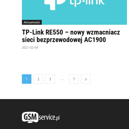
Aktualności
TP-Link RE550 – nowy wzmacniacz
sieci bezprzewodowej AC1900
2021-02-04
...
1
2
3
7