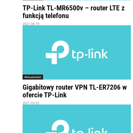
TP-Link TL-MR6500v – router LTE z
funkcją telefonu
2021-04-19
Aktualności
Gigabitowy router VPN TL-ER7206 w
ofercie TP-Link
2021-03-02