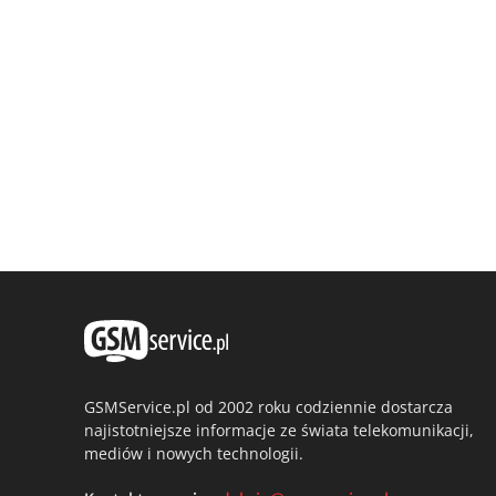
GSMService.pl od 2002 roku codziennie dostarcza
najistotniejsze informacje ze świata telekomunikacji,
mediów i nowych technologii.