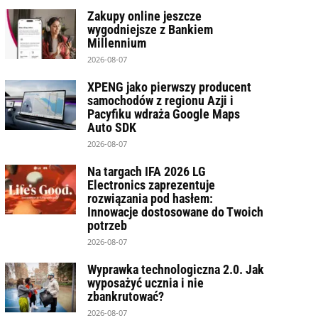
Zakupy online jeszcze
wygodniejsze z Bankiem
Millennium
2026-08-07
XPENG jako pierwszy producent
samochodów z regionu Azji i
Pacyfiku wdraża Google Maps
Auto SDK
2026-08-07
Na targach IFA 2026 LG
Electronics zaprezentuje
rozwiązania pod hasłem:
Innowacje dostosowane do Twoich
potrzeb
2026-08-07
Wyprawka technologiczna 2.0. Jak
wyposażyć ucznia i nie
zbankrutować?
2026-08-07