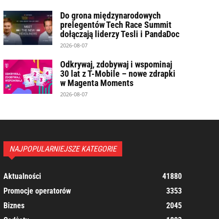
Do grona międzynarodowych
prelegentów Tech Race Summit
dołączają liderzy Tesli i PandaDoc
2026-08-07
Odkrywaj, zdobywaj i wspominaj
30 lat z T-Mobile – nowe zdrapki
w Magenta Moments
2026-08-07
NAJPOPULARNIEJSZE KATEGORIE
Aktualności
41880
Promocje operatorów
3353
Biznes
2045