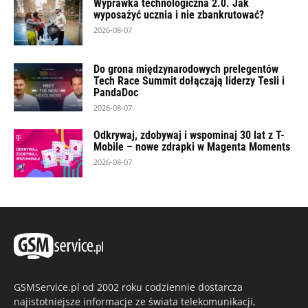
Wyprawka technologiczna 2.0. Jak
wyposażyć ucznia i nie zbankrutować?
2026-08-07
Do grona międzynarodowych prelegentów
Tech Race Summit dołączają liderzy Tesli i
PandaDoc
2026-08-07
Odkrywaj, zdobywaj i wspominaj 30 lat z T-
Mobile – nowe zdrapki w Magenta Moments
2026-08-07
GSMService.pl od 2002 roku codziennie dostarcza
najistotniejsze informacje ze świata telekomunikacji,