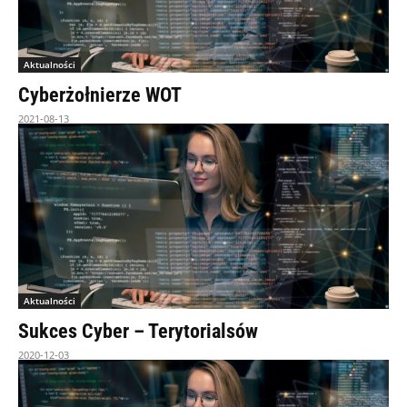
Aktualności
Cyberżołnierze WOT
2021-08-13
Aktualności
Sukces Cyber – Terytorialsów
2020-12-03