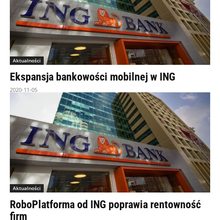
Aktualności
Ekspansja bankowości mobilnej w ING
2020-11-05
Aktualności
RoboPlatforma od ING poprawia rentowność
firm