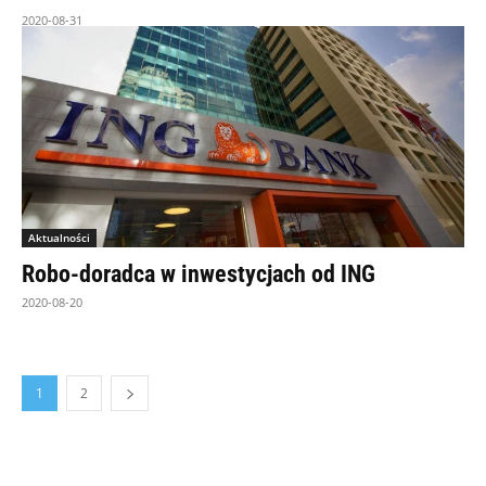
2020-08-31
Aktualności
Robo-doradca w inwestycjach od ING
2020-08-20
1
2