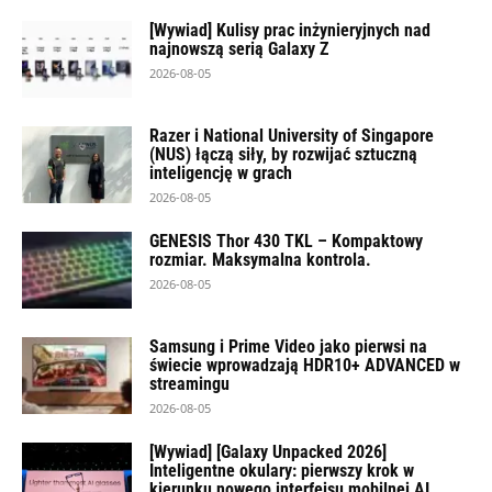
[Wywiad] Kulisy prac inżynieryjnych nad
najnowszą serią Galaxy Z
2026-08-05
Razer i National University of Singapore
(NUS) łączą siły, by rozwijać sztuczną
inteligencję w grach
2026-08-05
GENESIS Thor 430 TKL – Kompaktowy
rozmiar. Maksymalna kontrola.
2026-08-05
Samsung i Prime Video jako pierwsi na
świecie wprowadzają HDR10+ ADVANCED w
streamingu
2026-08-05
[Wywiad] [Galaxy Unpacked 2026]
Inteligentne okulary: pierwszy krok w
kierunku nowego interfejsu mobilnej AI