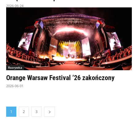
2026-06-24
Rozrywka
Orange Warsaw Festival ’26 zakończony
2026-06-01
1
2
3