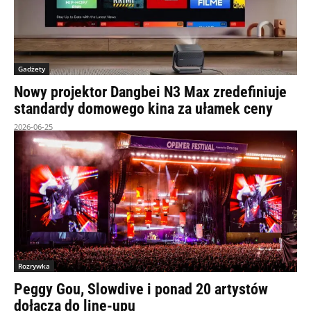
Gadżety
Nowy projektor Dangbei N3 Max zredefiniuje
standardy domowego kina za ułamek ceny
2026-06-25
Rozrywka
Peggy Gou, Slowdive i ponad 20 artystów
dołącza do line-upu