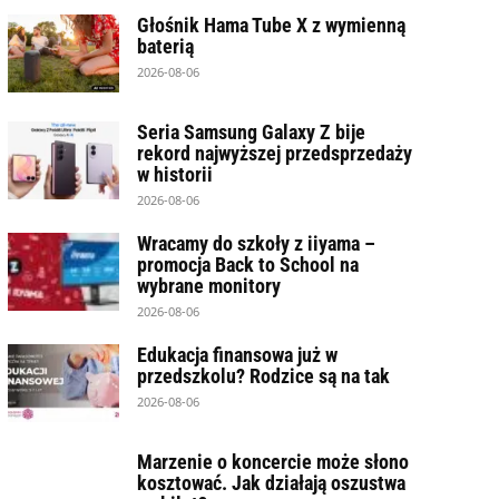
Głośnik Hama Tube X z wymienną
baterią
2026-08-06
Seria Samsung Galaxy Z bije
rekord najwyższej przedsprzedaży
w historii
2026-08-06
Wracamy do szkoły z iiyama –
promocja Back to School na
wybrane monitory
2026-08-06
Edukacja finansowa już w
przedszkolu? Rodzice są na tak
2026-08-06
Marzenie o koncercie może słono
kosztować. Jak działają oszustwa