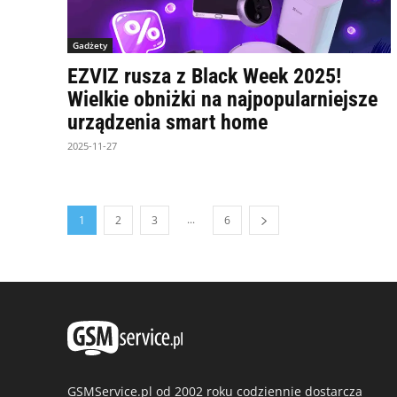
Gadżety
EZVIZ rusza z Black Week 2025!
Wielkie obniżki na najpopularniejsze
urządzenia smart home
2025-11-27
...
1
2
3
6
GSMService.pl od 2002 roku codziennie dostarcza