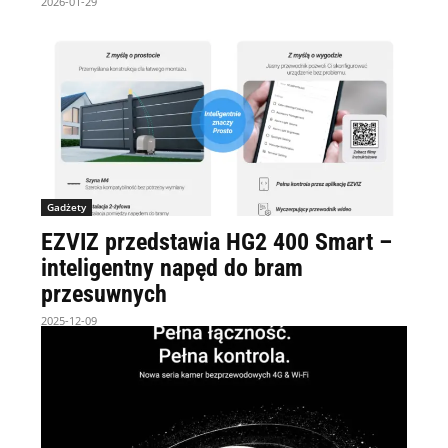
2026-01-29
Gadżety
EZVIZ przedstawia HG2 400 Smart –
inteligentny napęd do bram
przesuwnych
2025-12-09