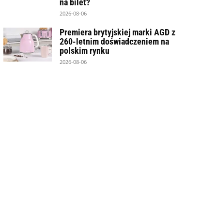
na bilet?
2026-08-06
Premiera brytyjskiej marki AGD z
260-letnim doświadczeniem na
polskim rynku
2026-08-06