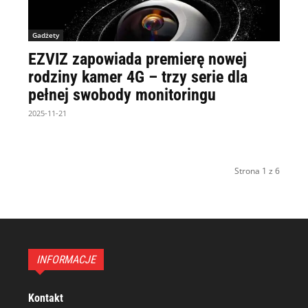
Gadżety
EZVIZ zapowiada premierę nowej
rodziny kamer 4G – trzy serie dla
pełnej swobody monitoringu
2025-11-21
Strona 1 z 6
INFORMACJE
Kontakt