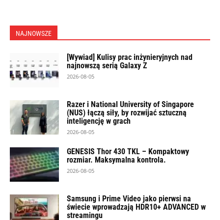
NAJNOWSZE
[Wywiad] Kulisy prac inżynieryjnych nad
najnowszą serią Galaxy Z
2026-08-05
Razer i National University of Singapore
(NUS) łączą siły, by rozwijać sztuczną
inteligencję w grach
2026-08-05
GENESIS Thor 430 TKL – Kompaktowy
rozmiar. Maksymalna kontrola.
2026-08-05
Samsung i Prime Video jako pierwsi na
świecie wprowadzają HDR10+ ADVANCED w
streamingu