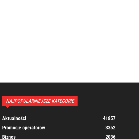
NAJPOPULARNIEJSZE KATEGORIE
Aktualności
41857
Promocje operatorów
3352
Biznes
2036