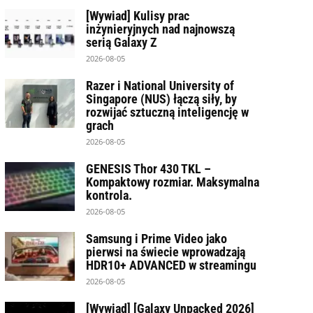
[Wywiad] Kulisy prac
inżynieryjnych nad najnowszą
serią Galaxy Z
2026-08-05
Razer i National University of
Singapore (NUS) łączą siły, by
rozwijać sztuczną inteligencję w
grach
2026-08-05
GENESIS Thor 430 TKL –
Kompaktowy rozmiar. Maksymalna
kontrola.
2026-08-05
Samsung i Prime Video jako
pierwsi na świecie wprowadzają
HDR10+ ADVANCED w streamingu
2026-08-05
[Wywiad] [Galaxy Unpacked 2026]