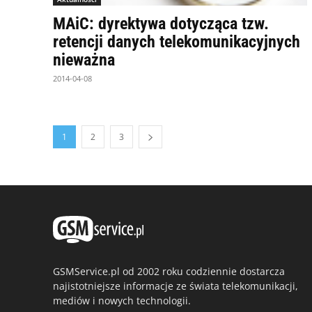
MAiC: dyrektywa dotycząca tzw.
retencji danych telekomunikacyjnych
nieważna
2014-04-08
1
2
3
GSMService.pl od 2002 roku codziennie dostarcza
najistotniejsze informacje ze świata telekomunikacji,
mediów i nowych technologii.