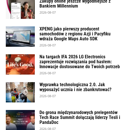
Zakupy online jeszcze wygodniejsze z
Bankiem Millennium
2026-08-07
XPENG jako pierwszy producent
samochodów z regionu Azji i Pacyfiku
wdraża Google Maps Auto SDK
2026-08-07
Na targach IFA 2026 LG Electronics
zaprezentuje rozwiązania pod hasłem:
Innowacje dostosowane do Twoich potrzeb
2026-08-07
Wyprawka technologiczna 2.0. Jak
wyposażyć ucznia i nie zbankrutować?
2026-08-07
Do grona międzynarodowych prelegentów
Tech Race Summit dołączają liderzy Tesli i
PandaDoc
2026-08-07