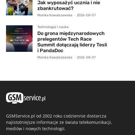
Jak wyposażyć ucznia i nie
zbankrutować?
Monika Kowalczewska
-
2026-08-07
Technologia i nauka
Do grona międzynarodowych
prelegentów Tech Race
Summit dołączają liderzy Tesli
i PandaDoc
Monika Kowalczewska
-
2026-08-07
GSMService.pl od 2002 roku codziennie dostarcza
najistotniejsze informacje ze świata telekomunikacji,
mediów i nowych technologii.