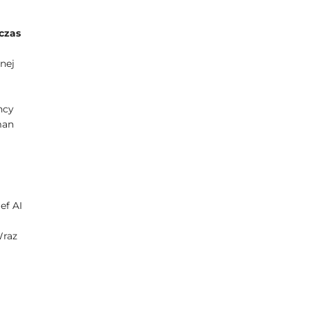
czas
nej
ncy
man
ef AI
Wraz