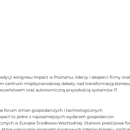
 edycji kongresu Impact w Poznaniu, liderzy i eksperci firmy znal
m centrum międzynarodowej debaty nad transformacją biznesu
eczeństwem oraz autonomiczną przyszłością systemów IT.
e forum zmian gospodarczych i technologicznych
pact to jedno z najważniejszych wydarzeń gospodarczo-
cznych w Europie Środkowo-Wschodniej. Stanowi prestiżowe f
, które rokrocznie gromadzi światowych liderów biznesu, polityki