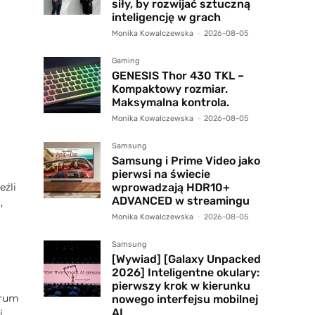
siły, by rozwijać sztuczną
inteligencję w grach
Monika Kowalczewska
-
2026-08-05
Gaming
GENESIS Thor 430 TKL –
Kompaktowy rozmiar.
Maksymalna kontrola.
Monika Kowalczewska
-
2026-08-05
Samsung
Samsung i Prime Video jako
pierwsi na świecie
wprowadzają HDR10+
eźli
ADVANCED w streamingu
,
Monika Kowalczewska
-
2026-08-05
Samsung
[Wywiad] [Galaxy Unpacked
2026] Inteligentne okulary:
pierwszy krok w kierunku
orum
nowego interfejsu mobilnej
AI
,