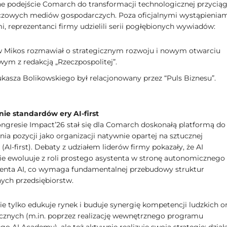
e podejście Comarch do transformacji technologicznej przycią
zowych mediów gospodarczych. Poza oficjalnymi wystąpienia
, reprezentanci firmy udzielili serii pogłębionych wywiadów:
w Mikos rozmawiał o strategicznym rozwoju i nowym otwarciu
wym z redakcją „Rzeczpospolitej”.
ukasza Bolikowskiego był relacjonowany przez “Puls Biznesu”.
e standardów ery AI-first
ongresie Impact’26 stał się dla Comarch doskonałą platformą do
ia pozycji jako organizacji natywnie opartej na sztucznej
i (AI-first). Debaty z udziałem liderów firmy pokazały, że AI
e ewoluuje z roli prostego asystenta w stronę autonomicznego
genta AI, co wymaga fundamentalnej przebudowy struktur
ych przedsiębiorstw.
e tylko edukuje rynek i buduje synergię kompetencji ludzkich o
cznych (m.in. poprzez realizację wewnętrznego programu