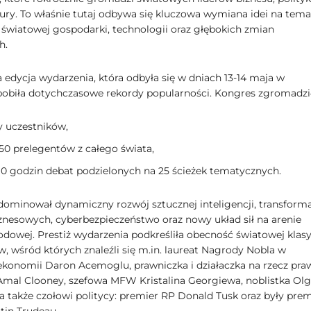
ltury. To właśnie tutaj odbywa się kluczowa wymiana idei na tema
i światowej gospodarki, technologii oraz głębokich zmian
h.
 edycja wydarzenia, która odbyła się w dniach 13-14 maja w
pobiła dotychczasowe rekordy popularności. Kongres zgromadził
y uczestników,
50 prelegentów z całego świata,
0 godzin debat podzielonych na 25 ścieżek tematycznych.
dominował dynamiczny rozwój sztucznej inteligencji, transform
iznesowych, cyberbezpieczeństwo oraz nowy układ sił na arenie
dowej. Prestiż wydarzenia podkreśliła obecność światowej klas
w, wśród których znaleźli się m.in. laureat Nagrody Nobla w
 ekonomii Daron Acemoglu, prawniczka i działaczka na rzecz pra
Amal Clooney, szefowa MFW Kristalina Georgiewa, noblistka Ol
 a także czołowi politycy: premier RP Donald Tusk oraz były prem