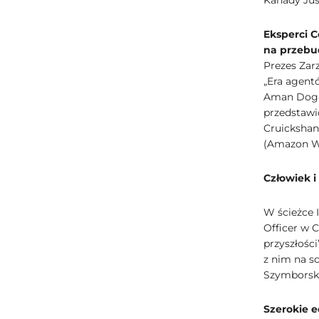
Kanady Jus
Eksperci 
na przebu
Prezes Zar
„Era agent
Aman Dogra
przedstawi
Cruickshan
(Amazon We
Człowiek i
W ścieżce I
Officer w C
przyszłośc
z nim na sc
Szymborska
Szerokie 