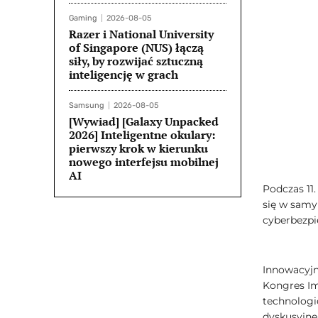
Gaming
2026-08-05
Razer i National University
of Singapore (NUS) łączą
siły, by rozwijać sztuczną
inteligencję w grach
Samsung
2026-08-05
[Wywiad] [Galaxy Unpacked
2026] Inteligentne okulary:
pierwszy krok w kierunku
nowego interfejsu mobilnej
AI
Podczas 11.
się w samy
cyberbezpi
Innowacyjn
Kongres Im
technologi
dyskusyjne