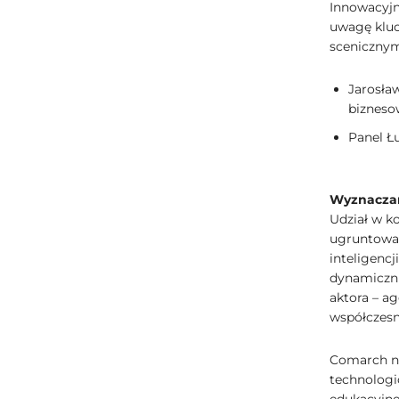
Innowacyjn
uwagę kluc
scenicznymi
Jarosła
bizneso
Panel Ł
Wyznaczani
Udział w k
ugruntowan
inteligencj
dynamiczni
aktora – a
współczesn
Comarch ni
technologi