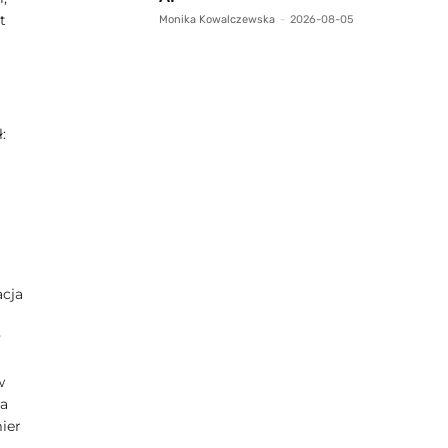
t
Monika Kowalczewska
-
2026-08-05
:
acja
y
w
ga
ier