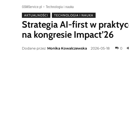
GSMService.pl
Technologia i nauka
AKTUALNOŚCI
TECHNOLOGIA I NAUKA
Strategia AI-first w prakt
na kongresie Impact’26
Dodane przez
Monika Kowalczewska
2026-05-18
0