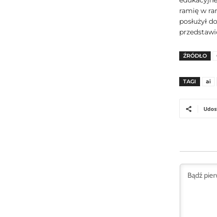
edukacyjneg
ramię w ra
posłużył d
przedstawic
ŹRÓDŁO
TAGI
ai
Udos