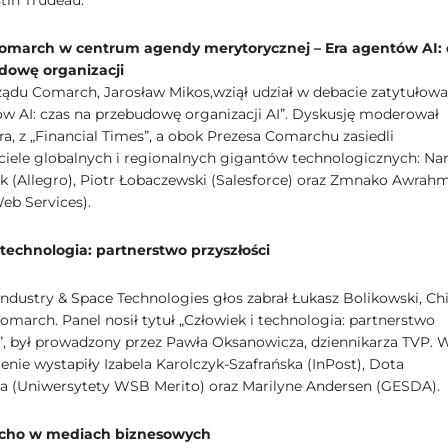
tin Trudeau.
Comarch w centrum agendy merytorycznej – Era agentów AI: 
dowę organizacji
ządu Comarch, Jarosław Mikos,wziął udział w debacie zatytułowa
ów AI: czas na przebudowę organizacji AI”. Dyskusję moderował
, z „Financial Times”, a obok Prezesa Comarchu zasiedli
ciele globalnych i regionalnych gigantów technologicznych: Na
k (Allegro), Piotr Łobaczewski (Salesforce) oraz Zmnako Awrah
b Services).
 technologia: partnerstwo przyszłości
ndustry & Space Technologies głos zabrał Łukasz Bolikowski, Chi
omarch. Panel nosił tytuł „Człowiek i technologia: partnerstwo
i”, był prowadzony przez Pawła Oksanowicza, dziennikarza TVP. 
enie wystapiły Izabela Karolczyk-Szafrańska (InPost), Dota
 (Uniwersytety WSB Merito) oraz Marilyne Andersen (GESDA).
echo w mediach biznesowych