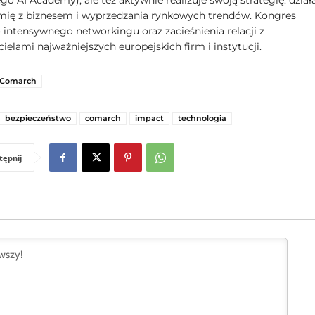
o AI Academy), ale też aktywnie realizuje swoją strategię: dział
mię z biznesem i wyprzedzania rynkowych trendów. Kongres
o intensywnego networkingu oraz zacieśnienia relacji z
ielami najważniejszych europejskich firm i instytucji.
Comarch
bezpieczeństwo
comarch
impact
technologia
tępnij