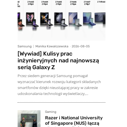
Samsung
Monika Kowalczewska
-
2026-08-05
[Wywiad] Kulisy prac
inżynieryjnych nad najnowszą
serią Galaxy Z
Przez siedem generacji Samsung pomagał
wyznaczać kierunek rozwoju kategorii składanych
smartfonów dzięki nieustającej pracy w zakresie
udoskonalania technologii wyświetlaczy,...
Gaming
Razer i National University
of Singapore (NUS) łączą