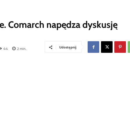
yce. Comarch napędza dyskusję
Udostępnij
44
2
min.