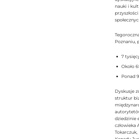
nauki i ku
przyszłośc
społecznyc
Tegoroczna
Poznaniu, 
7 tysięc
Około 6
Ponad 9
Dyskusje z
struktur b
międzynaro
autorytetó
dziedzinie
człowieka 
Tokarczuk,