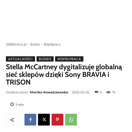
GSMService.pl
Biznes
Współpraca
AKTUALNOŚCI
BIZNES
WSPÓŁPRACA
Stella McCartney dygitalizuje globalną
sieć sklepów dzięki Sony BRAVIA i
TRISON
Dodane przez
Monika Kowalczewska
2025-02-05
0
74
3
min.