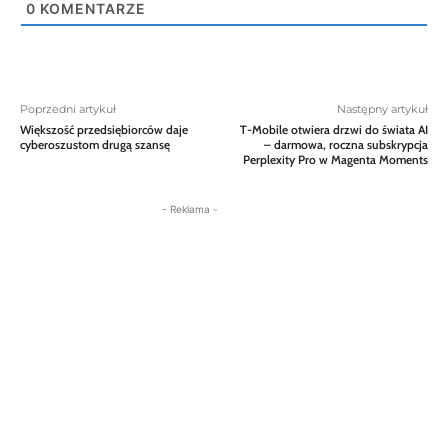
0
KOMENTARZE
Poprzedni artykuł
Następny artykuł
Większość przedsiębiorców daje
T-Mobile otwiera drzwi do świata AI
cyberoszustom drugą szansę
– darmowa, roczna subskrypcja
Perplexity Pro w Magenta Moments
- Reklama -