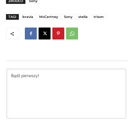
ŹRÓDŁO
Sony
TAGI
bravia
McCartney
Sony
stella
trison