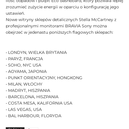
ilość odpadów i pulpit Eco dashboard, który pozwala lepiej
zrozumieć zużycie energii w oparciu o konfigurację jego
ustawień.
Nowe witryny sklepów detalicznych Stella McCartney z
profesjonalnymi monitorami BRAVIA Sony można
obejrzeć w jedenastu poniższych flagowych sklepach:
• LONDYN, WIELKA BRYTANIA
• PARYŻ, FRANCJA
• SOHO, NYC USA
• AOYAMA, JAPONIA
• PUNKT ORIENTACYJNY, HONGKONG
• MILAN, WŁOCHY
• MADRYT, HISZPANIA
• BARCELONA, HISZPANIA
• COSTA MESA, KALIFORNIA USA
• LAS VEGAS, USA
• BAL HARBOUR, FLORYDA