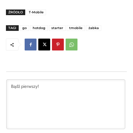
ŹRÓDŁO
T-Mobile
TAGI
go
hotdog
starter
tmobile
żabka