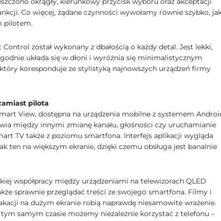
eszczono okrągły, kierunkowy przycisk wyboru oraz akceptacji
unkcji. Co więcej, żądane czynności wywołamy równie szybko, ja
 pilotem.
 Control został wykonany z dbałością o każdy detal. Jest lekki,
godnie układa się w dłoni i wyróżnia się minimalistycznym
który koresponduje ze stylistyką najnowszych urządzeń firmy
amiast pilota
Smart View, dostępna na urządzenia mobilne z systemem Android
wia między innymi zmianę kanału, głośności czy uruchamianie
mart TV także z poziomu smartfona. Interfejs aplikacji wygląda
jak ten na większym ekranie, dzięki czemu obsługa jest banalnie
bkiej współpracy między urządzeniami na telewizorach QLED
że sprawnie przeglądać treści ze swojego smartfona. Filmy i
wakacji na dużym ekranie robią naprawdę niesamowite wrażenie.
tym samym czasie możemy niezależnie korzystać z telefonu –