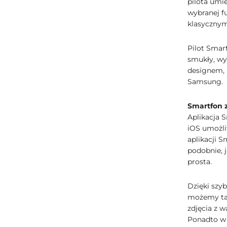
pilota umi
wybranej f
klasycznym
Pilot Smart
smukły, wy
designem, 
Samsung.
Smartfon z
Aplikacja 
iOS umożli
aplikacji S
podobnie, 
prosta.
Dzięki szy
możemy tak
zdjęcia z 
Ponadto w 