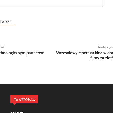
TARZE
ykuł
Następny a
echnologicznym partnerem
Wrześniowy repertuar kina w d
filmy za zło
INFORMACJE