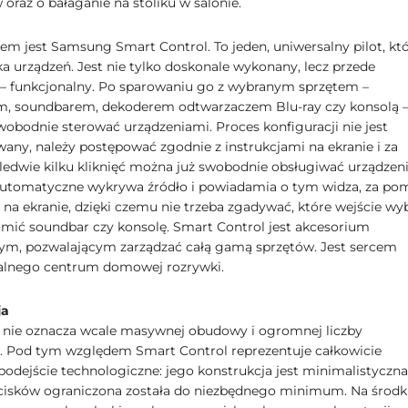
w oraz o bałaganie na stoliku w salonie.
em jest Samsung Smart Control. To jeden, uniwersalny pilot, kt
ka urządzeń. Jest nie tylko doskonale wykonany, lecz przede
– funkcjonalny. Po sparowaniu go z wybranym sprzętem –
m, soundbarem, dekoderem odtwarzaczem Blu-ray czy konsolą 
bodnie sterować urządzeniami. Proces konfiguracji nie jest
any, należy postępować zgodnie z instrukcjami na ekranie i za
edwie kilku kliknięć można już swobodnie obsługiwać urządzeni
automatyczne wykrywa źródło i powiadamia o tym widza, za po
 na ekranie, dzięki czemu nie trzeba zgadywać, które wejście wyb
mić soundbar czy konsolę. Smart Control jest akcesorium
ym, pozwalającym zarządzać całą gamą sprzętów. Jest sercem
alnego centrum domowej rozrywki.
ja
t nie oznacza wcale masywnej obudowy i ogromnej liczby
. Pod tym względem Smart Control reprezentuje całkowicie
odejście technologiczne: jego konstrukcja jest minimalistyczna
ycisków ograniczona została do niezbędnego minimum. Na środ