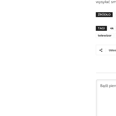
wysyłać sm
ŹRÓDŁO
TAGI
4k
telewizor
Udos