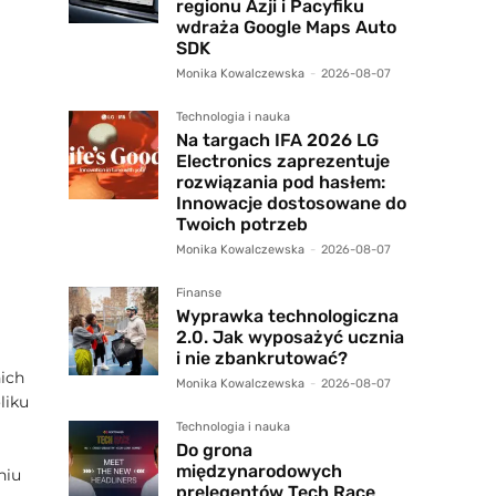
regionu Azji i Pacyfiku
wdraża Google Maps Auto
SDK
Monika Kowalczewska
-
2026-08-07
Technologia i nauka
Na targach IFA 2026 LG
Electronics zaprezentuje
rozwiązania pod hasłem:
Innowacje dostosowane do
Twoich potrzeb
Monika Kowalczewska
-
2026-08-07
Finanse
Wyprawka technologiczna
2.0. Jak wyposażyć ucznia
i nie zbankrutować?
nich
Monika Kowalczewska
-
2026-08-07
liku
Technologia i nauka
Do grona
międzynarodowych
niu
prelegentów Tech Race