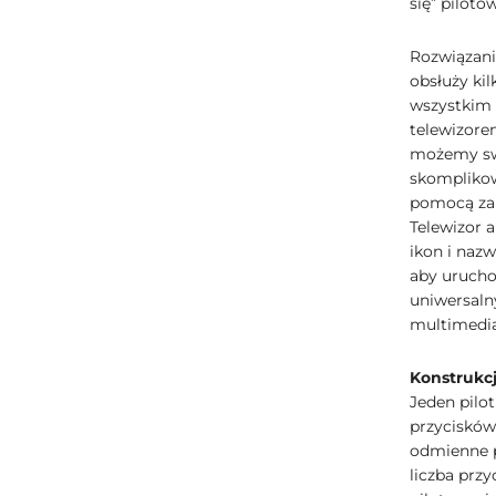
się” pilotó
Rozwiązani
obsłuży kil
wszystkim 
telewizore
możemy swo
skomplikow
pomocą zal
Telewizor 
ikon i nazw
aby urucho
uniwersaln
multimedi
Konstrukc
Jeden pilo
przycisków
odmienne p
liczba prz