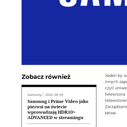
Jeden by ws
Zobacz również
innych zap
czyli uniw
telewizora.
Samsung
2026-08-05
telewizore
Samsung i Prime Video jako
pierwsi na świecie
Zarządzani
wprowadzają HDR10+
łatwe.
ADVANCED w streamingu