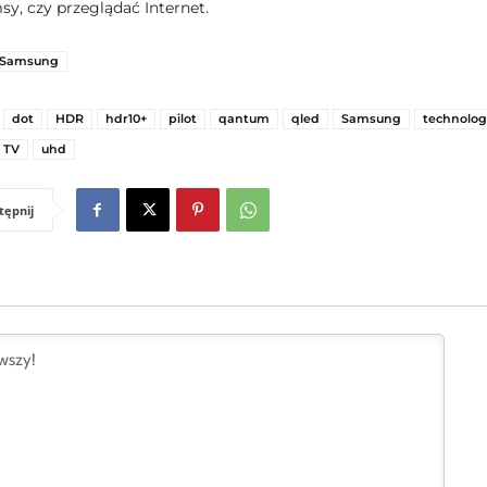
sy, czy przeglądać Internet.
Samsung
dot
HDR
hdr10+
pilot
qantum
qled
Samsung
technolog
TV
uhd
tępnij