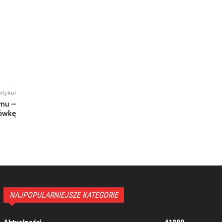
rtykuł
omu –
tówkę
NAJPOPULARNIEJSZE KATEGORIE