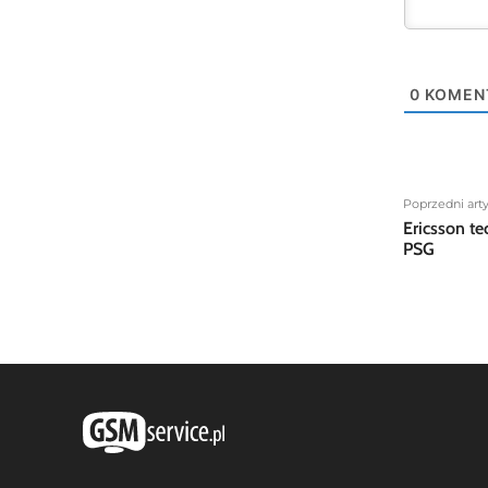
0
KOMEN
Poprzedni art
Ericsson t
PSG