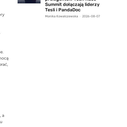
Summit dołączają liderzy
Tesli i PandaDoc
óry
Monika Kowalczewska
-
2026-08-07
–
e.
mocą
rać,
, a
ku