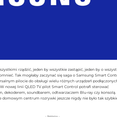
zystkimi rządzić, jeden by wszystkie zastąpić, jeden by o wszyst
omnieć. Tak mogłaby zaczynać się saga o Samsung Smart Contr
ersalnym pilocie do obsługi wielu różnych urządzeń podłączonyc
 W nowej linii QLED TV pilot Smart Control potrafi sterować
m, dekoderem, soundbarem, odtwarzaczem Blu-ray czy konsolą.
e domowym centrum rozrywki jeszcze nigdy nie było tak szybkie
- Reklama -