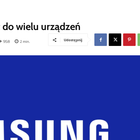
t do wielu urządzeń
Udostępnij
958
2
min.