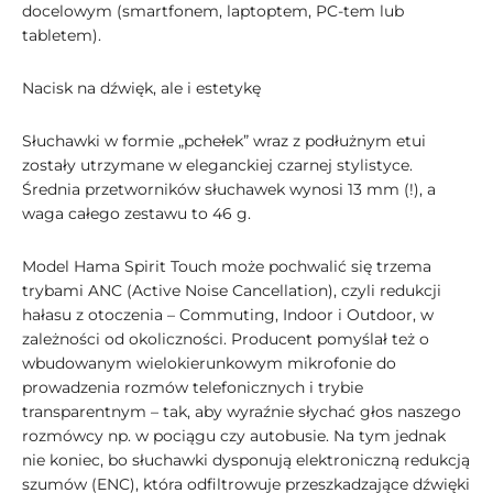
docelowym (smartfonem, laptoptem, PC-tem lub
tabletem).
Nacisk na dźwięk, ale i estetykę
Słuchawki w formie „pchełek” wraz z podłużnym etui
zostały utrzymane w eleganckiej czarnej stylistyce.
Średnia przetworników słuchawek wynosi 13 mm (!), a
waga całego zestawu to 46 g.
Model Hama Spirit Touch może pochwalić się trzema
trybami ANC (Active Noise Cancellation), czyli redukcji
hałasu z otoczenia – Commuting, Indoor i Outdoor, w
zależności od okoliczności. Producent pomyślał też o
wbudowanym wielokierunkowym mikrofonie do
prowadzenia rozmów telefonicznych i trybie
transparentnym – tak, aby wyraźnie słychać głos naszego
rozmówcy np. w pociągu czy autobusie. Na tym jednak
nie koniec, bo słuchawki dysponują elektroniczną redukcją
szumów (ENC), która odfiltrowuje przeszkadzające dźwięki