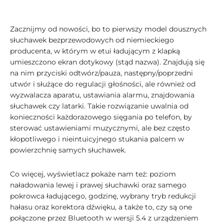
Zacznijmy od nowości, bo to pierwszy model dousznych
słuchawek bezprzewodowych od niemieckiego
producenta, w którym w etui ładującym z klapką
umieszczono ekran dotykowy (stąd nazwa). Znajdują się
na nim przyciski odtwórz/pauza, następny/poprzedni
utwór i służące do regulacji głośności, ale również od
wyzwalacza aparatu, ustawiania alarmu, znajdowania
słuchawek czy latarki. Takie rozwiązanie uwalnia od
konieczności każdorazowego sięgania po telefon, by
sterować ustawieniami muzycznymi, ale bez często
kłopotliwego i nieintuicyjnego stukania palcem w
powierzchnię samych słuchawek.
Co więcej, wyświetlacz pokaże nam też: poziom
naładowania lewej i prawej słuchawki oraz samego
pokrowca ładującego, godzinę, wybrany tryb redukcji
hałasu oraz korektora dźwięku, a także to, czy są one
połączone przez Bluetooth w wersji 5.4 z urządzeniem