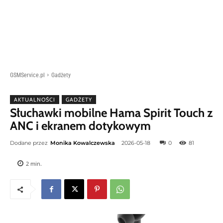
GSMService.pl
Gadżety
AKTUALNOŚCI
GADŻETY
Słuchawki mobilne Hama Spirit Touch z
ANC i ekranem dotykowym
Dodane przez
Monika Kowalczewska
2026-05-18
0
81
2
min.