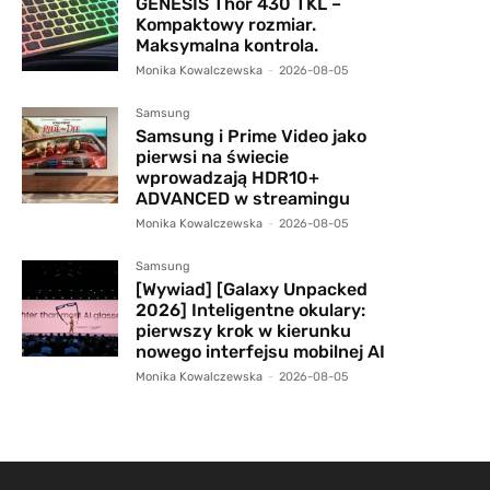
GENESIS Thor 430 TKL –
Kompaktowy rozmiar.
Maksymalna kontrola.
Monika Kowalczewska
-
2026-08-05
Samsung
Samsung i Prime Video jako
pierwsi na świecie
wprowadzają HDR10+
ADVANCED w streamingu
Monika Kowalczewska
-
2026-08-05
Samsung
[Wywiad] [Galaxy Unpacked
2026] Inteligentne okulary:
pierwszy krok w kierunku
nowego interfejsu mobilnej AI
Monika Kowalczewska
-
2026-08-05