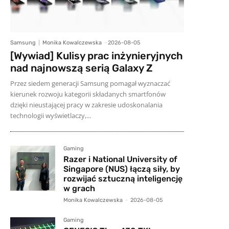
Samsung
Monika Kowalczewska
-
2026-08-05
[Wywiad] Kulisy prac inżynieryjnych
nad najnowszą serią Galaxy Z
Przez siedem generacji Samsung pomagał wyznaczać
kierunek rozwoju kategorii składanych smartfonów
dzięki nieustającej pracy w zakresie udoskonalania
technologii wyświetlaczy,...
Gaming
Razer i National University of
Singapore (NUS) łączą siły, by
rozwijać sztuczną inteligencję
w grach
Monika Kowalczewska
-
2026-08-05
Gaming