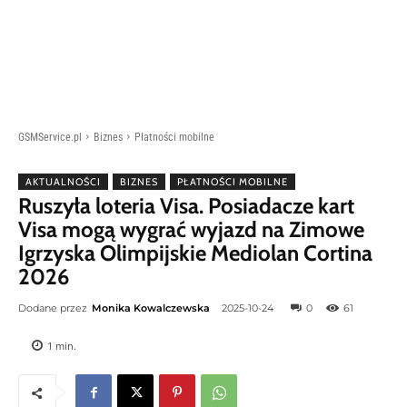
GSMService.pl
Biznes
Płatności mobilne
AKTUALNOŚCI
BIZNES
PŁATNOŚCI MOBILNE
Ruszyła loteria Visa. Posiadacze kart
Visa mogą wygrać wyjazd na Zimowe
Igrzyska Olimpijskie Mediolan Cortina
2026
Dodane przez
Monika Kowalczewska
2025-10-24
0
61
1
min.