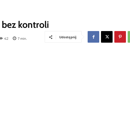
bez kontroli
Udostępnij
42
7
min.