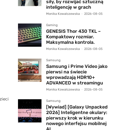
siły, by rozwijać sztuczną
inteligencję w grach
Monika Kowalczewska
-
2026-08-05
Gaming
GENESIS Thor 430 TKL –
Kompaktowy rozmiar.
Maksymalna kontrola.
Monika Kowalczewska
-
2026-08-05
Samsung
Samsung i Prime Video jako
pierwsi na świecie
wprowadzają HDR10+
ADVANCED w streamingu
Monika Kowalczewska
-
2026-08-05
ieci
Samsung
[Wywiad] [Galaxy Unpacked
2026] Inteligentne okulary:
pierwszy krok w kierunku
nowego interfejsu mobilnej
AI