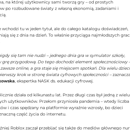
ma, na której użytkownicy sami tworzą gry – od prostych
w po rozbudowane światy z własną ekonomią, zadaniami i
cią.
e wchodzi tu w jeden tytuł, ale do całego katalogu doświadczeń,
iają się z dnia na dzień. To właśnie przyciąga najmłodszych grac
.
igdy się tam nie nudzi – jednego dnia gra w symulator szkoły,
 grę przygodową. Do tego dochodzi element społecznościowy 
zawsze online, a gra staje się miejscem spotkań. Dla wielu dzieci
pierwszy krok w stronę świata cyfrowych społeczności –
zaznacz
kowska
, ekspertka NASK ds. edukacji cyfrowej.
icznie działa od kilkunastu lat. Przez długi czas był jedną z wielu
ych użytkowników. Przełom przyniosła pandemia – wtedy liczba
ów i czas spędzany na platformie wyraźnie wzrosły, bo dzieci
znaczną część życia do internetu.
óźniej Roblox zaczął przebijać się także do mediów głównego nur