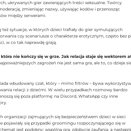
ych, ukrywanych gier zawierających treści seksualne. Twórcy
oderację, zmieniając nazwy, używając kodów i przenosząc
ków między serwerami.
ę też sytuacje, w których dzieci trafiały do gier symulujących
orwania czy scenariusze o charakterze erotycznym, często bez p
i, w co tak naprawdę grają.
tóra nie kończy się w grze. Jak relacja staje się wektorem 
jpoważniejszych zagrożeń nie jest sama gra, ale to, co dzieje si
iada wbudowany czat, który – mimo filtrów – bywa wykorzysty
wania relacji z dziećmi. W wielu przypadkach rozmowy bardzo
enoszą się poza platformę: na Discord, WhatsApp czy inne
ory.
h organizacji zajmujących się bezpieczeństwem dzieci w sieci
ie pojawiały się przypadki groomingu rozpoczynającego się w
Schemat jest podobny: wspólna gra, zdobycie zaufania, a następn