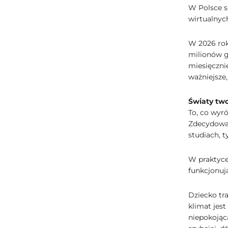
W Polsce s
wirtualnyc
W 2026 rok
milionów g
miesięcznie
ważniejsze,
Światy two
To, co wyró
Zdecydowan
studiach, 
W praktyce
funkcjonują
Dziecko tra
klimat jest
niepokojąc