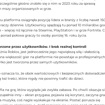
zczególnie głośno zrobiło się o nim w 2023 roku za sprawą
h mszy organizowanych w grze.
u platforma osiągnęła pozycję lidera w branży z liczbą nawet 15
raczy dziennie. Użytkownicy spędzają tu ponad 10 miliardów go
 – więcej niż łącznie na Steamie, PlayStation i w grze Fortnite. 
 ponad połowa graczy to osoby poniżej 16. roku życia.
rzone przez użytkowników. I brak realnej kontroli
żnia Roblox, jest jednocześnie jego największą siłą i słabością.
a większość gier na platformie nie powstaje w profesjonalnych
tylko jest tworzona przez samych użytkowników.
 oznacza to, że obok wartościowych i bezpiecznych doświadcze
 też treści, które nigdy nie powinny trafić do dzieci.
fia na grę, która wygląda jak zwykła zabawa. Po chwili okazuje si
 zupełnie inny – ekran przygasa, pojawia się korytarz, zaczyna gr
a muzyka, coś nagle wyskakuje na ekranie. Postać porusza się