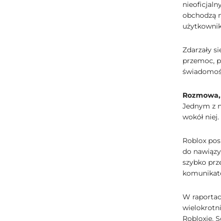
nieoficjaln
obchodzą m
użytkowni
Zdarzały si
przemoc, p
świadomośc
Rozmowa, k
Jednym z na
wokół niej.
Roblox pos
do nawiązy
szybko prz
komunikat
W raportac
wielokrotn
Robloxie. 