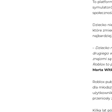
To platfor
symulatoró
społecznoś
Dziecko ni
które zmien
najbardziej
–
Dziecko n
drugiego w
znajomi są 
Roblox to 
Marta Wit
Roblox publ
dla młodsz
użytkownik
przeniosły 
Kilka lat p