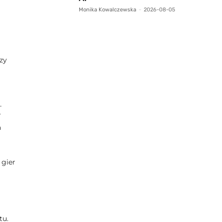
Monika Kowalczewska
-
2026-08-05
zy
–
a
 gier
tu.