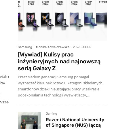
Samsung
Monika Kowalczewska
-
2026-08-05
[Wywiad] Kulisy prac
inżynieryjnych nad najnowszą
serią Galaxy Z
wiało
Przez siedem generacji Samsung pomagał
wyznaczać kierunek rozwoju kategorii składanych
łby
smartfonów dzięki nieustającej pracy w zakresie
udoskonalania technologii wyświetlaczy,...
j
awsze
Gaming
Razer i National University
of Singapore (NUS) łączą