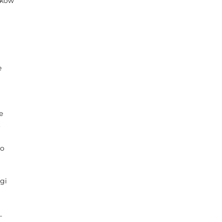
zaków
e
e
.
do
gi
–