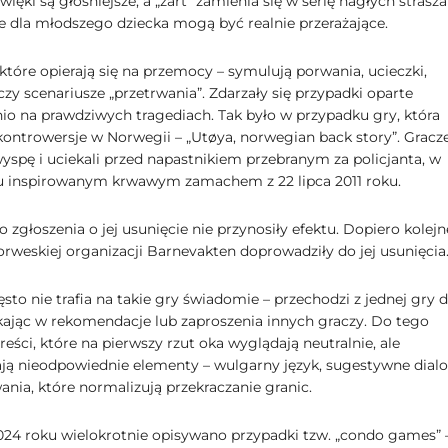
źwięki są głośniejsze, a „żart” zamienia się w serię nagłych stras
re dla młodszego dziecka mogą być realnie przerażające.
 które opierają się na przemocy – symulują porwania, ucieczki,
czy scenariusze „przetrwania”. Zdarzały się przypadki oparte
io na prawdziwych tragediach. Tak było w przypadku gry, która
kontrowersje w Norwegii – „Utøya, norwegian back story”. Gracz
 wyspę i uciekali przed napastnikiem przebranym za policjanta, w
u inspirowanym krwawym zamachem z 22 lipca 2011 roku.
zgłoszenia o jej usunięcie nie przynosiły efektu. Dopiero kolejn
orweskiej organizacji Barnevakten doprowadziły do jej usunięcia
sto nie trafia na takie gry świadomie – przechodzi z jednej gry 
likając w rekomendacje lub zaproszenia innych graczy. Do tego
eści, które na pierwszy rzut oka wyglądają neutralnie, ale
ą nieodpowiednie elementy – wulgarny język, sugestywne dialo
nia, które normalizują przekraczanie granic.
024 roku wielokrotnie opisywano przypadki tzw. „condo games” 