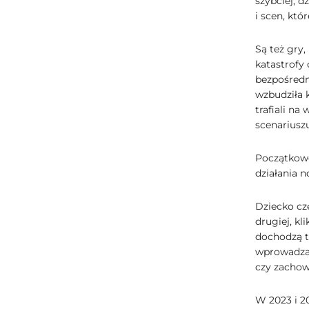
szybciej, d
i scen, któ
Są też gry,
katastrofy 
bezpośredn
wzbudziła 
trafiali na
scenariusz
Początkowo 
działania n
Dziecko czę
drugiej, k
dochodzą tr
wprowadzaj
czy zachowa
W 2023 i 2