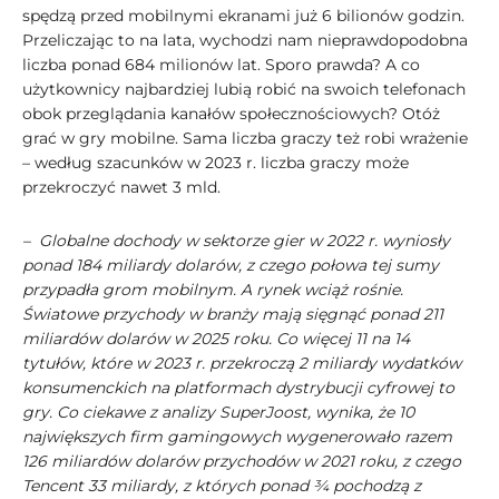
spędzą przed mobilnymi ekranami już 6 bilionów godzin.
Przeliczając to na lata, wychodzi nam nieprawdopodobna
liczba ponad 684 milionów lat. Sporo prawda? A co
użytkownicy najbardziej lubią robić na swoich telefonach
obok przeglądania kanałów społecznościowych? Otóż
grać w gry mobilne. Sama liczba graczy też robi wrażenie
– według szacunków w 2023 r. liczba graczy może
przekroczyć nawet 3 mld.
– Globalne dochody w sektorze gier w 2022 r. wyniosły
ponad 184 miliardy dolarów, z czego połowa tej sumy
przypadła grom mobilnym. A rynek wciąż rośnie.
Światowe przychody w branży mają sięgnąć ponad 211
miliardów dolarów w 2025 roku. Co więcej 11 na 14
tytułów, które w 2023 r. przekroczą 2 miliardy wydatków
konsumenckich na platformach dystrybucji cyfrowej to
gry. Co ciekawe z analizy SuperJoost, wynika, że 10
największych firm gamingowych wygenerowało razem
126 miliardów dolarów przychodów w 2021 roku, z czego
Tencent 33 miliardy, z których ponad ¾ pochodzą z