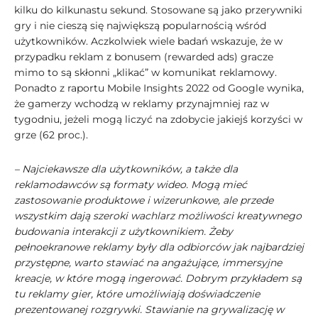
kilku do kilkunastu sekund. Stosowane są jako przerywniki
gry i nie cieszą się największą popularnością wśród
użytkowników. Aczkolwiek wiele badań wskazuje, że w
przypadku reklam z bonusem (rewarded ads) gracze
mimo to są skłonni „klikać” w komunikat reklamowy.
Ponadto z raportu Mobile Insights 2022 od Google wynika,
że gamerzy wchodzą w reklamy przynajmniej raz w
tygodniu, jeżeli mogą liczyć na zdobycie jakiejś korzyści w
grze (62 proc.).
– Najciekawsze dla użytkowników, a także dla
reklamodawców są formaty wideo. Mogą mieć
zastosowanie produktowe i wizerunkowe, ale przede
wszystkim dają szeroki wachlarz możliwości kreatywnego
budowania interakcji z użytkownikiem. Żeby
pełnoekranowe reklamy były dla odbiorców jak najbardziej
przystępne, warto stawiać na angażujące, immersyjne
kreacje, w które mogą ingerować. Dobrym przykładem są
tu reklamy gier, które umożliwiają doświadczenie
prezentowanej rozgrywki. Stawianie na grywalizację w