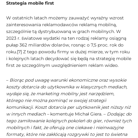
Strategia mobile first
W ostatnich latach możemy zauważyć wyraźny wzrost
zainteresowania reklamodawców reklamą mobilną,
szczególnie tą dystrybuowaną w grach mobilnych. W
2023 r. światowe wydatki na ten rodzaj reklamy osiągną
pułap 362 miliardów dolarów, rosnąc o 7,5 proc. rok do
roku.[7] Z tego powodu firmy w dużej mierze, w tym roku
i kolejnych latach decydować się będą na strategię mobile
first ze szczególnym uwzględnieniem reklam wideo.
–
Biorąc pod uwagę warunki ekonomiczne oraz wysokie
koszty dotarcia do użytkownika w klasycznych mediach,
wydaje się, że marketing mobilny jest narzędziem,
którego nie można pominąć w swojej strategii
komunikacji. Koszt dotarcia per użytkownik jest niższy niż
w innych mediach –
komentuje Michał Giera. –
Dodając do
tego zamiłowanie kolejnych pokoleń do gier, również tych
mobilnych i fakt, że oferują one ciekawe i nieinwazyjne
formaty, które nie zakłócają rozgrywki to jest to świetna