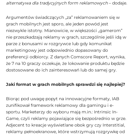
alternatywa dla tradycyjnych form reklamowych
– dodaje.
Argumentów świadczących „za” reklamowaniem się w
grach mobilnych jest sporo, ale jeden powód jest
niezwykle istotny. Mianowicie, w większości „gamerom”
nie przeszkadzają reklamy w grach, szczególnie jeśli idą w
parze z bonusami w rozgrywce lub gdy komunikat
marketingowy jest odpowiednio dopasowany do
preferencji odbiorcy. Z danych Comscore Report, wynika,
że 7 na 10 graczy oczekuje, że lokowanie produktu będzie
dostosowane do ich zainteresowań lub do samej gry.
Jaki format w grach mobilnych sprawdzi się najlepiej?
Biorąc pod uwagę popyt na innowacyjne formaty, IAB
zunifikował framework reklamowy dla gamingu i e-
sportu. Marketerzy do wyboru mają m.in.: Intrinsic In-
Game, czyli reklamy pojawiające się bezpośrednio w grze.
Adjecent to kreacje wyświetlane obok gry czy Interstitial,
reklamy pełnoekranowe, które wstrzymują rozgrywkę od