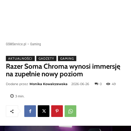
GSMService.pl
Gaming
AKTUALNOŚCI
GADŻETY
GAMING
Razer Soma Chroma wynosi immersję
na zupełnie nowy poziom
Dodane przez
Monika Kowalczewska
2026-06-26
0
49
3
min.