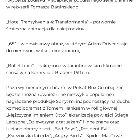
„Rycerze Zodiaku” – adaptacja popularnego serialu anime
w reżyserii Tomasza Bagińskiego,
„Hotel Transylwania 4: Transformania” – potwornie
śmieszna animacja dla całej rodziny,
„65” – widowiskowy obraz, w którym Adam Driver staje
do nierównej walki z dinozaurami,
„Bullet train” – nakręcona w tarantinowskim klimacie
sensacyjna komedia z Bradem Pittem.
Poza wymienionymi hitami w Polsat Box Go obejrzeć
będzie można również inne niezwykle popularne i
nagradzane produkcje Sony: m. in.: podnoszący na duchu
komediodramat z Tomem Hanksem w roli głównej
„Mężczyzna imieniem Otto”, ekranizację powieści Stiega
Larssona „Dziewczyna z tatuażem” i inne znane oraz
lubiane obrazy z serii „Bad Boys”, „Resident Evil”,
„Księżniczka łabędzi”, „Angry Birds”, „Spider-Man” (we