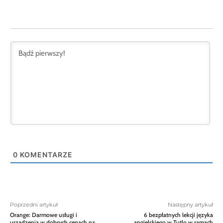
0
KOMENTARZE
Poprzedni artykuł
Następny artykuł
Orange: Darmowe usługi i
6 bezpłatnych lekcji języka
urządzenia w dobrych cenach na
angielskiego w Tutlo w ramach