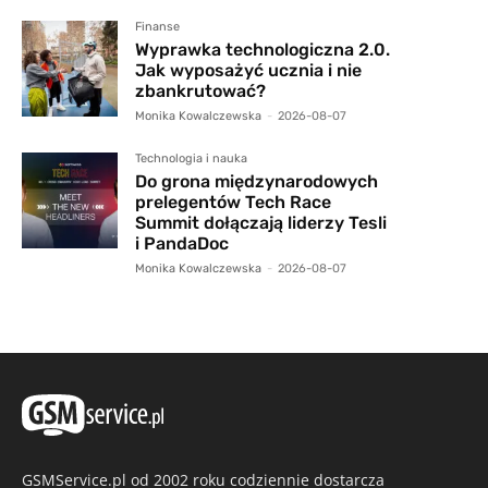
Finanse
Wyprawka technologiczna 2.0.
Jak wyposażyć ucznia i nie
zbankrutować?
Monika Kowalczewska
-
2026-08-07
Technologia i nauka
Do grona międzynarodowych
prelegentów Tech Race
Summit dołączają liderzy Tesli
i PandaDoc
Monika Kowalczewska
-
2026-08-07
GSMService.pl od 2002 roku codziennie dostarcza