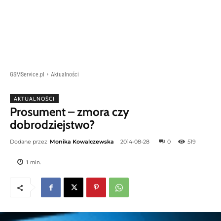
GSMService.pl
Aktualności
AKTUALNOŚCI
Prosument – zmora czy
dobrodziejstwo?
Dodane przez
Monika Kowalczewska
2014-08-28
0
519
1
min.