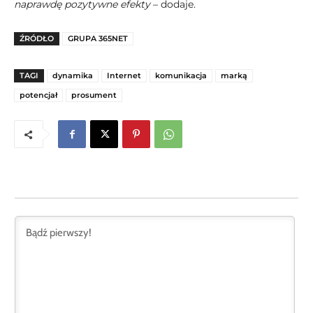
naprawdę pozytywne efekty
– dodaje.
ŹRÓDŁO
GRUPA 365NET
TAGI
dynamika
Internet
komunikacja
marką
potencjał
prosument