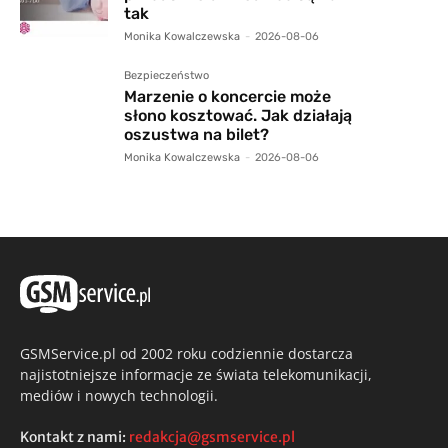
tak
Monika Kowalczewska
-
2026-08-06
Bezpieczeństwo
Marzenie o koncercie może
słono kosztować. Jak działają
oszustwa na bilet?
Monika Kowalczewska
-
2026-08-06
GSMService.pl od 2002 roku codziennie dostarcza
najistotniejsze informacje ze świata telekomunikacji,
mediów i nowych technologii.
Kontakt z nami:
redakcja@gsmservice.pl