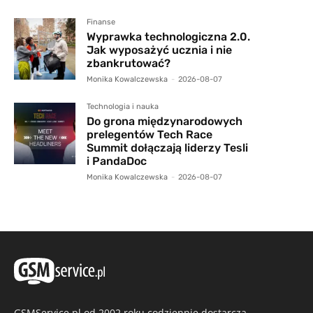
Finanse
Wyprawka technologiczna 2.0.
Jak wyposażyć ucznia i nie
zbankrutować?
Monika Kowalczewska
-
2026-08-07
Technologia i nauka
Do grona międzynarodowych
prelegentów Tech Race
Summit dołączają liderzy Tesli
i PandaDoc
Monika Kowalczewska
-
2026-08-07
GSMService.pl od 2002 roku codziennie dostarcza