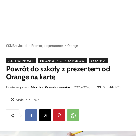
GSMService.pl
Promocje operatorów
Orange
AKTUALNOŚCI
PROMOCJE OPERATORÓW
ORANGE
Powrót do szkoły z prezentem od
Orange na kartę
Dodane przez
Monika Kowalczewska
2025-09-01
0
109
Mniej niż 1
min.