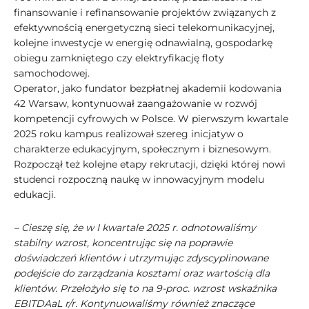
finansowanie i refinansowanie projektów związanych z
efektywnością energetyczną sieci telekomunikacyjnej,
kolejne inwestycje w energię odnawialną, gospodarkę
obiegu zamkniętego czy elektryfikację floty
samochodowej.
Operator, jako fundator bezpłatnej akademii kodowania
42 Warsaw, kontynuował zaangażowanie w rozwój
kompetencji cyfrowych w Polsce. W pierwszym kwartale
2025 roku kampus realizował szereg inicjatyw o
charakterze edukacyjnym, społecznym i biznesowym.
Rozpoczął też kolejne etapy rekrutacji, dzięki której nowi
studenci rozpoczną naukę w innowacyjnym modelu
edukacji.
– Cieszę się, że w I kwartale 2025 r. odnotowaliśmy
stabilny wzrost, koncentrując się na poprawie
doświadczeń klientów i utrzymując zdyscyplinowane
podejście do zarządzania kosztami oraz wartością dla
klientów. Przełożyło się to na 9-proc. wzrost wskaźnika
EBITDAaL r/r. Kontynuowaliśmy również znaczące