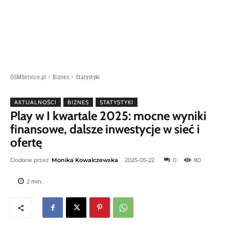
GSMService.pl
Biznes
Statystyki
AKTUALNOŚCI
BIZNES
STATYSTYKI
Play w I kwartale 2025: mocne wyniki
finansowe, dalsze inwestycje w sieć i
ofertę
Dodane przez
Monika Kowalczewska
2025-05-22
0
80
2
min.