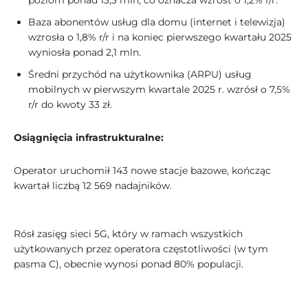
poziom ponad 13,3 mln, co oznacza wzrost o 1,2% r/r.
Baza abonentów usług dla domu (internet i telewizja)
wzrosła o 1,8% r/r i na koniec pierwszego kwartału 2025
wyniosła ponad 2,1 mln.
Średni przychód na użytkownika (ARPU) usług
mobilnych w pierwszym kwartale 2025 r. wzrósł o 7,5%
r/r do kwoty 33 zł.
Osiągnięcia infrastrukturalne:
Operator uruchomił 143 nowe stacje bazowe, kończąc
kwartał liczbą 12 569 nadajników.
Rósł zasięg sieci 5G, który w ramach wszystkich
użytkowanych przez operatora częstotliwości (w tym
pasma C), obecnie wynosi ponad 80% populacji.