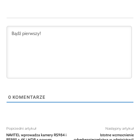
0
KOMENTARZE
Poprzedni artykuł
Następny artykuł
NAVITEL wprowadza kamery RS984 i
Istotne wzmocnienie
RS985 z 4K i HDR z nowym
cyberbezpieczeństwa w administracji