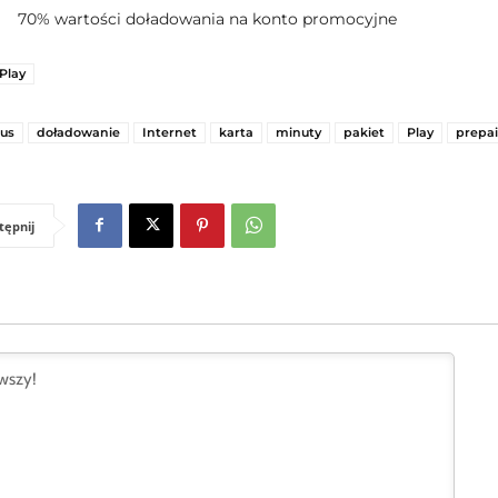
ł 70% wartości doładowania na konto promocyjne
Play
us
doładowanie
Internet
karta
minuty
pakiet
Play
prepa
tępnij