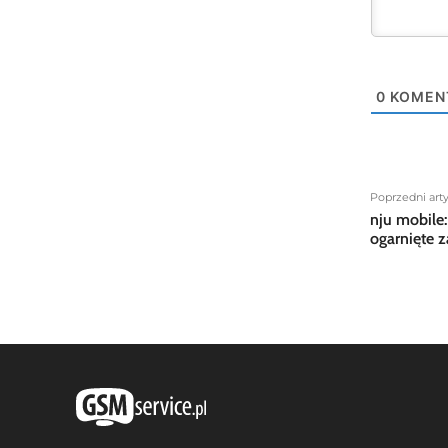
0
KOMEN
Poprzedni art
nju mobile
ogarnięte z