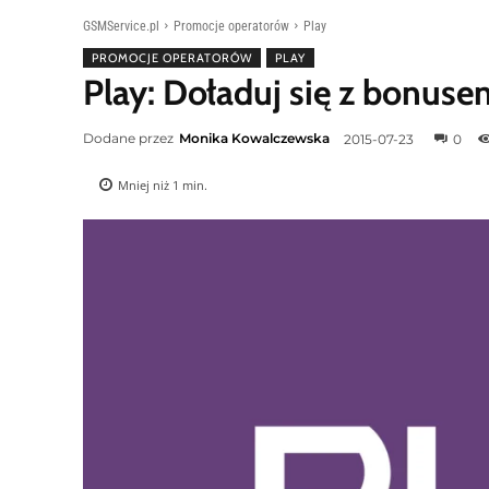
GSMService.pl
Promocje operatorów
Play
PROMOCJE OPERATORÓW
PLAY
Play: Doładuj się z bonuse
Dodane przez
Monika Kowalczewska
2015-07-23
0
Mniej niż 1
min.