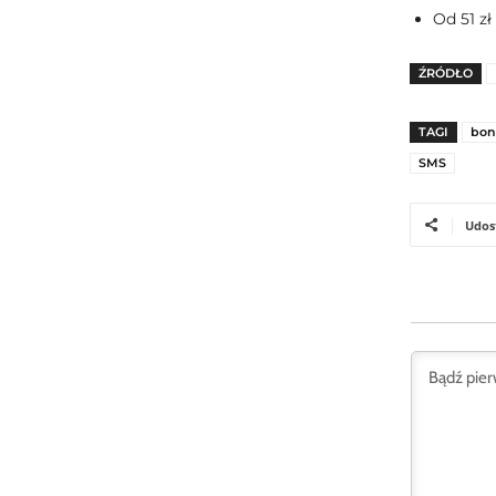
Od 51 z
ŹRÓDŁO
TAGI
bon
SMS
Udos