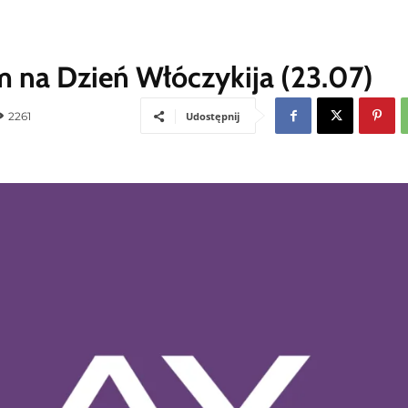
m na Dzień Włóczykija (23.07)
2261
Udostępnij