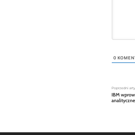
0
KOMEN
Poprzedni art
IBM wprow
analityczne