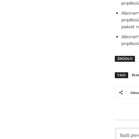
prędkoś
Aboname
prędkoś
pakiet 
Aboname
prędkoś
ŹRÓDŁO
TAGI
fir
Udos