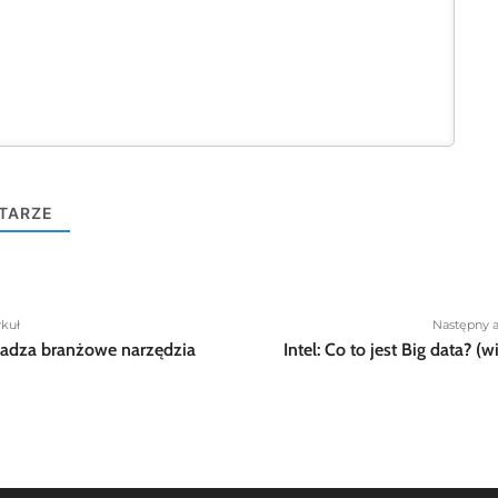
TARZE
ykuł
Następny a
adza branżowe narzędzia
Intel: Co to jest Big data? (w