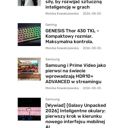
siły, by rozwijać sztuczną
inteligencję w grach
Monika Kowalczewska
-
2026-08-05
Gaming
GENESIS Thor 430 TKL –
Kompaktowy rozmiar.
Maksymalna kontrola.
Monika Kowalczewska
-
2026-08-05
Samsung
Samsung i Prime Video jako
pierwsi na świecie
wprowadzają HDR10+
ADVANCED w streamingu
Monika Kowalczewska
-
2026-08-05
Samsung
[Wywiad] [Galaxy Unpacked
2026] Inteligentne okulary:
pierwszy krok w kierunku
nowego interfejsu mobilnej
AI