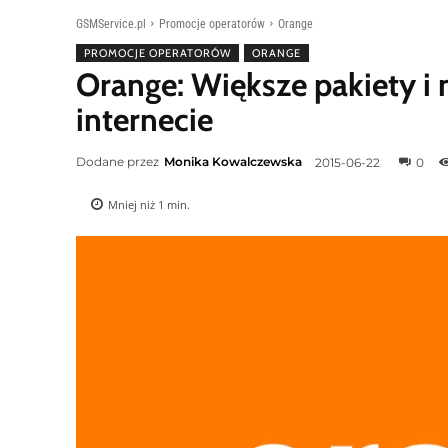
GSMService.pl
Promocje operatorów
Orange
PROMOCJE OPERATORÓW
ORANGE
Orange: Większe pakiety i
internecie
Dodane przez
Monika Kowalczewska
2015-06-22
0
Mniej niż 1
min.