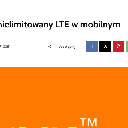
 nielimitowany LTE w mobilnym
2281
Udostępnij