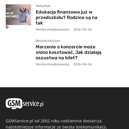
Statystyki
Edukacja finansowa już w
przedszkolu? Rodzice są na
tak
Monika Kowalczewska
-
2026-08-06
Bezpieczeństwo
Marzenie o koncercie może
słono kosztować. Jak działają
oszustwa na bilet?
Monika Kowalczewska
-
2026-08-06
GSMService.pl od 2002 roku codziennie dostarcza
najistotniejsze informacje ze świata telekomunikacji,