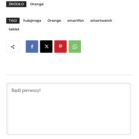
ŹRÓDŁO
Orange
TAGI
hulajnoga
Orange
smartfon
smartwatch
tablet