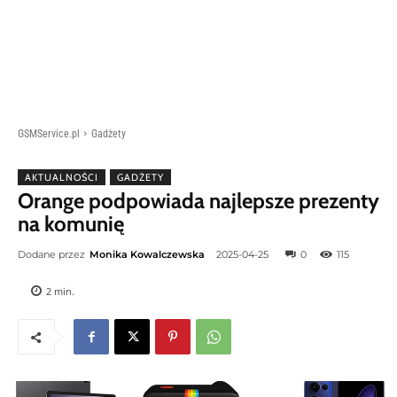
GSMService.pl
Gadżety
AKTUALNOŚCI
GADŻETY
Orange podpowiada najlepsze prezenty
na komunię
Dodane przez
Monika Kowalczewska
2025-04-25
0
115
2
min.