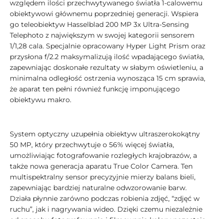
względem ilości przechwytywanego światła 1-calowemu
obiektywowi głównemu poprzedniej generacji. Wspiera
go teleobiektyw Hasselblad 200 MP 3x Ultra-Sensing
Telephoto z największym w swojej kategorii sensorem
1/1,28 cala. Specjalnie opracowany Hyper Light Prism oraz
przysłona f/2.2 maksymalizują ilość wpadającego światła,
zapewniając doskonałe rezultaty w słabym oświetleniu, a
minimalna odległość ostrzenia wynosząca 15 cm sprawia,
że aparat ten pełni również funkcję imponującego
obiektywu makro.
System optyczny uzupełnia obiektyw ultraszerokokątny
50 MP, który przechwytuje o 56% więcej światła,
umożliwiając fotografowanie rozległych krajobrazów, a
także nowa generacja aparatu True Color Camera. Ten
multispektralny sensor precyzyjnie mierzy balans bieli,
zapewniając bardziej naturalne odwzorowanie barw.
Działa płynnie zarówno podczas robienia zdjęć, “zdjęć w
ruchu”, jak i nagrywania wideo. Dzięki czemu niezależnie