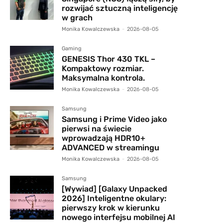
rozwijać sztuczną inteligencję
w grach
Monika Kowalczewska
-
2026-08-05
Gaming
GENESIS Thor 430 TKL –
Kompaktowy rozmiar.
Maksymalna kontrola.
Monika Kowalczewska
-
2026-08-05
Samsung
Samsung i Prime Video jako
pierwsi na świecie
wprowadzają HDR10+
ADVANCED w streamingu
Monika Kowalczewska
-
2026-08-05
Samsung
[Wywiad] [Galaxy Unpacked
2026] Inteligentne okulary:
pierwszy krok w kierunku
nowego interfejsu mobilnej AI