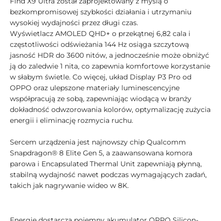
Find X9 Ultra został zaprojektowany z myślą o
bezkompromisowej szybkości działania i utrzymaniu
wysokiej wydajności przez długi czas.
Wyświetlacz AMOLED QHD+ o przekątnej 6,82 cala i
częstotliwości odświeżania 144 Hz osiąga szczytową
jasność HDR do 3600 nitów, a jednocześnie może obniżyć
ją do zaledwie 1 nita, co zapewnia komfortowe korzystanie
w słabym świetle. Co więcej, układ Display P3 Pro od
OPPO oraz ulepszone materiały luminescencyjne
współpracują ze sobą, zapewniając wiodącą w branży
dokładność odwzorowania kolorów, optymalizację zużycia
energii i eliminację rozmycia ruchu.
Sercem urządzenia jest najnowszy chip Qualcomm
Snapdragon® 8 Elite Gen 5, a zaawansowana komora
parowa i Encapsulated Thermal Unit zapewniają płynną,
stabilną wydajność nawet podczas wymagających zadań,
takich jak nagrywanie wideo w 8K.
Energię dostarcza pojemny akumulator OPPO Silicon-