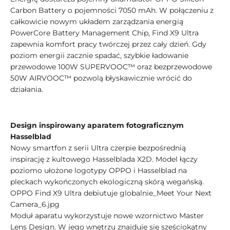
Carbon Battery o pojemności 7050 mAh. W połączeniu z
całkowicie nowym układem zarządzania energią
PowerCore Battery Management Chip, Find X9 Ultra
zapewnia komfort pracy twórczej przez cały dzień. Gdy
poziom energii zacznie spadać, szybkie ładowanie
przewodowe 100W SUPERVOOC™ oraz bezprzewodowe
50W AIRVOOC™ pozwolą błyskawicznie wrócić do
działania.
Design inspirowany aparatem fotograficznym
Hasselblad
Nowy smartfon z serii Ultra czerpie bezpośrednią
inspirację z kultowego Hasselblada X2D. Model łączy
poziomo ułożone logotypy OPPO i Hasselblad na
pleckach wykończonych ekologiczną skórą wegańską.
OPPO Find X9 Ultra debiutuje globalnie_Meet Your Next
Camera_6.jpg
Moduł aparatu wykorzystuje nowe wzornictwo Master
Lens Design. W jego wnętrzu znajduje się sześciokątny