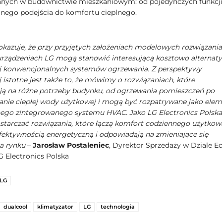
nych w budownictwie mieszkaniowym: od pojedynczych funkcji
nego podejścia do komfortu cieplnego.
pokazuje, że przy przyjętych założeniach modelowych rozwiązania
urządzeniach LG mogą stanowić interesującą kosztowo alternat
ej konwencjonalnych systemów ogrzewania. Z perspektywy
 istotne jest także to, że mówimy o rozwiązaniach, które
ą na różne potrzeby budynku, od ogrzewania pomieszczeń po
nie ciepłej wody użytkowej i mogą być rozpatrywane jako ele
go zintegrowanego systemu HVAC. Jako LG Electronics Polska
tarczać rozwiązania, które łączą komfort codziennego użytkow
fektywnością energetyczną i odpowiadają na zmieniające się
a rynku
–
Jarosław Postaleniec
, Dyrektor Sprzedaży w Dziale E
G Electronics Polska
LG
dualcool
klimatyzator
LG
technologia