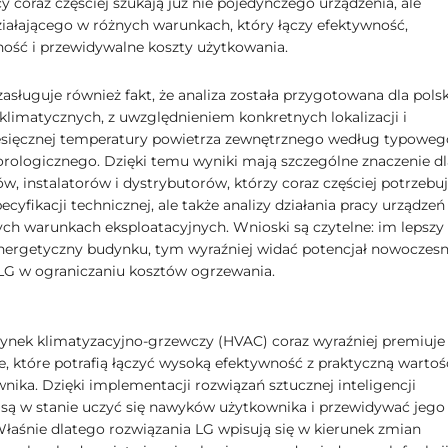
 coraz częściej szukają już nie pojedynczego urządzenia, ale
iałającego w różnych warunkach, który łączy efektywność,
ność i przewidywalne koszty użytkowania.
asługuje również fakt, że analiza została przygotowana dla pols
limatycznych, z uwzględnieniem konkretnych lokalizacji i
sięcznej temperatury powietrza zewnętrznego według typoweg
rologicznego. Dzięki temu wyniki mają szczególne znaczenie dl
w, instalatorów i dystrybutorów, którzy coraz częściej potrzebu
pecyfikacji technicznej, ale także analizy działania pracy urządzeń
ych warunkach eksploatacyjnych. Wnioski są czytelne: im lepszy
nergetyczny budynku, tym wyraźniej widać potencjał nowoczes
LG w ograniczaniu kosztów ogrzewania.
 rynek klimatyzacyjno-grzewczy (HVAC) coraz wyraźniej premiuje
e, które potrafią łączyć wysoką efektywność z praktyczną wartoś
nika. Dzięki implementacji rozwiązań sztucznej inteligencji
 są w stanie uczyć się nawyków użytkownika i przewidywać jego
Właśnie dlatego rozwiązania LG wpisują się w kierunek zmian