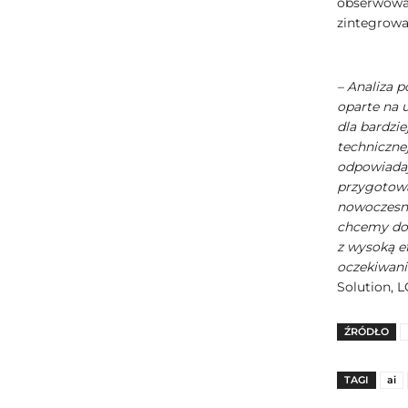
obserwowa
zintegrowa
– Analiza 
oparte na 
dla bardzi
technicznej
odpowiadaj
przygotowa
nowoczesne
chcemy dos
z wysoką e
oczekiwani
Solution, L
ŹRÓDŁO
TAGI
ai