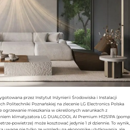
ygotowana przez Instytut Inżynierii Środowiska i Instalacji
h Politechniki Poznańskiej na zlecenie LG Electronics Polska
że ogrzewanie mieszkania w określonych warunkach z
aniem klimatyzatora LG DUALCOOL AI Premium H12S1PA (pomp
etrze-powietrze) może kosztować jedynie 1 zł dziennie. To wynik,
ca uwagę nie tylko ze względu na ekonomikę użytkowania, ale