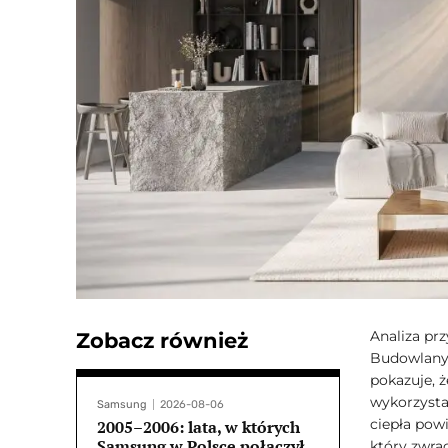
Analiza prz
Zobacz również
Budowlanyc
pokazuje, 
wykorzyst
Samsung
2026-08-06
ciepła powi
2005–2006: lata, w których
Samsung w Polsce połączył
który zwra