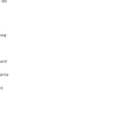
 do
ywę
ment
ania
co