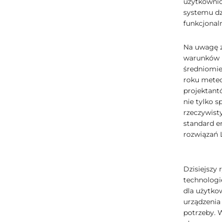
użytkownicy
systemu dz
funkcjonal
Na uwagę z
warunków k
średniomie
roku meteo
projektantó
nie tylko s
rzeczywist
standard e
rozwiązań 
Dzisiejszy
technologi
dla użytkow
urządzenia
potrzeby. 