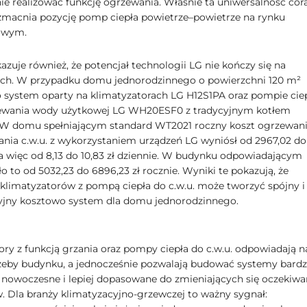
ie realizować funkcję ogrzewania. Właśnie ta uniwersalność cor
macnia pozycję pomp ciepła powietrze–powietrze na rynku
owym.
azuje również, że potencjał technologii LG nie kończy się na
ch. W przypadku domu jednorodzinnego o powierzchni 120 m²
system oparty na klimatyzatorach LG H12S1PA oraz pompie cie
ewania wody użytkowej LG WH20ESF0 z tradycyjnym kotłem
 domu spełniającym standard WT2021 roczny koszt ogrzewani
nia c.w.u. z wykorzystaniem urządzeń LG wyniósł od 2967,02 do
, a więc od 8,13 do 10,83 zł dziennie. W budynku odpowiadającym
 to od 5032,23 do 6896,23 zł rocznie. Wyniki te pokazują, że
 klimatyzatorów z pompą ciepła do c.w.u. może tworzyć spójny i
jny kosztowo system dla domu jednorodzinnego.
ory z funkcją grzania oraz pompy ciepła do c.w.u. odpowiadają n
zeby budynku, a jednocześnie pozwalają budować systemy bardz
, nowoczesne i lepiej dopasowane do zmieniających się oczekiwa
. Dla branży klimatyzacyjno-grzewczej to ważny sygnał: