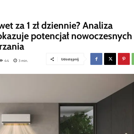
t za 1 zł dziennie? Analiza
pokazuje potencjał nowoczesnych
rzania
Udostępnij
44
3
min.