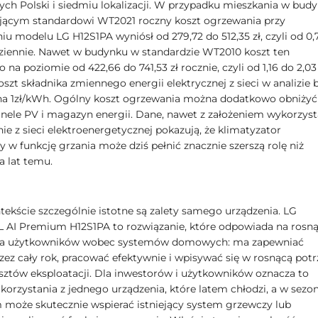
ych Polski i siedmiu lokalizacji. W przypadku mieszkania w bud
ącym standardowi WT2021 roczny koszt ogrzewania przy
u modelu LG H12S1PA wyniósł od 279,72 do 512,35 zł, czyli od 0,
 dziennie. Nawet w budynku w standardzie WT2010 koszt ten
na poziomie od 422,66 do 741,53 zł rocznie, czyli od 1,16 do 2,03 
oszt składnika zmiennego energii elektrycznej z sieci w analizie 
na 1zł/kWh. Ogólny koszt ogrzewania można dodatkowo obniżyć
anele PV i magazyn energii. Dane, nawet z założeniem wykorzyst
ie z sieci elektroenergetycznej pokazują, że klimatyzator
 w funkcję grzania może dziś pełnić znacznie szerszą rolę niż
ka lat temu.
ekście szczególnie istotne są zalety samego urządzenia. LG
I Premium H12S1PA to rozwiązanie, które odpowiada na rosn
ia użytkowników wobec systemów domowych: ma zapewniać
zez cały rok, pracować efektywnie i wpisywać się w rosnącą pot
osztów eksploatacji. Dla inwestorów i użytkowników oznacza to
korzystania z jednego urządzenia, które latem chłodzi, a w sezon
może skutecznie wspierać istniejący system grzewczy lub