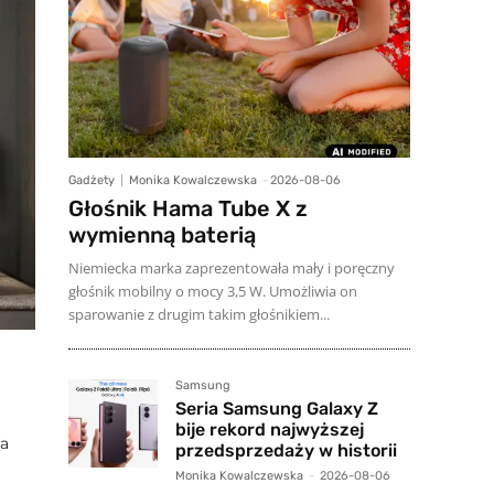
Gadżety
Monika Kowalczewska
-
2026-08-06
Głośnik Hama Tube X z
wymienną baterią
Niemiecka marka zaprezentowała mały i poręczny
głośnik mobilny o mocy 3,5 W. Umożliwia on
sparowanie z drugim takim głośnikiem...
Samsung
Seria Samsung Galaxy Z
bije rekord najwyższej
a
przedsprzedaży w historii
Monika Kowalczewska
-
2026-08-06