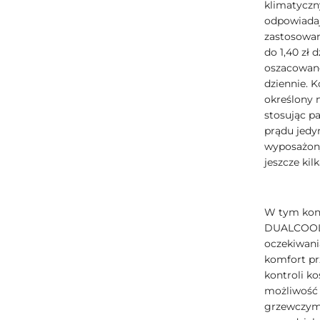
klimatyczn
odpowiadaj
zastosowani
do 1,40 zł
oszacowano 
dziennie. K
określony 
stosując p
prądu jedyn
wyposażony
jeszcze kil
W tym kont
DUALCOOL A
oczekiwan
komfort pr
kontroli k
możliwość 
grzewczym 