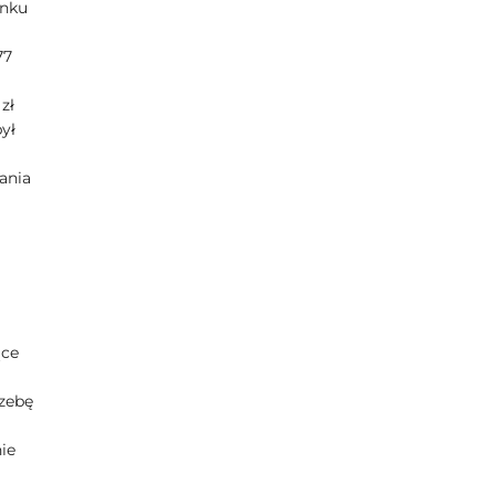
ynku
77
zł
był
ania
ące
rzebę
ie