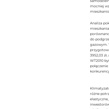
samodzieln
mocniej wz
mieszkani
Analiza pok
mieszkania
porównano 
do podgrz
gazowym. W
przygotowa
3952,03 zł
WT2010 było
połączenie
konkurency
Klimatyzat
różne potr
elastyczne
inwestorów